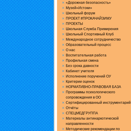
«Дорожная безопасность»
Музей«Истоки»
Школьный форум
ПРОЕКТ #ПРОКАЧАЙЗИМУ
ПРОЕКТЫ
Школьная Служба Примирения
Школьный Спортивный Клуб
Международное сотрудничество
Образовательный процесс
О нас
Воспитательная работа
Профильная смена
Без срока давности
Кабинет учителя
Исполнение поручений ОУ
Критерии оценок
НОРМАТИВНО-ПРАВОВАЯ БАЗА
Программы психологического
сопровождения в ОО
Сертифицированный инструментарий
Отчёты
СПЕЦМЕДГРУППА
Материалы антинаркотической
направленности
Методические рекомендации по