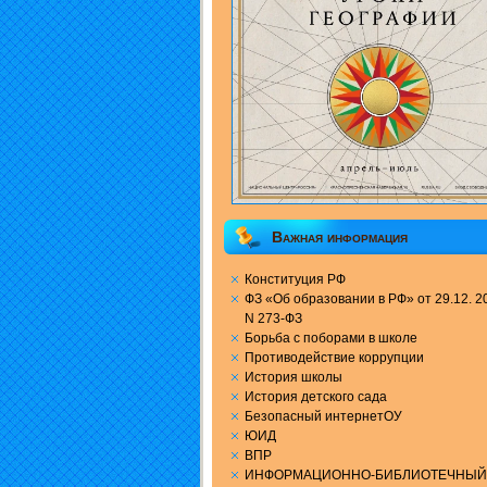
Важная информация
Конституция РФ
ФЗ «Об образовании в РФ» от 29.12. 20
N 273-ФЗ
Борьба с поборами в школе
Противодействие коррупции
История школы
История детского сада
Безопасный интернетОУ
ЮИД
ВПР
ИНФОРМАЦИОННО-БИБЛИОТЕЧНЫЙ