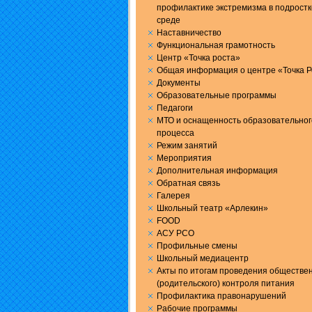
профилактике экстремизма в подрост
среде
Наставничество
Функциональная грамотность
Центр «Точка роста»
Общая информация о центре «Точка Р
Документы
Образовательные программы
Педагоги
МТО и оснащенность образовательног
процесса
Режим занятий
Мероприятия
Дополнительная информация
Обратная связь
Галерея
Школьный театр «Арлекин»
FOOD
АСУ РСО
Профильные смены
Школьный медиацентр
Акты по итогам проведения обществе
(родительского) контроля питания
Профилактика правонарушений
Рабочие программы