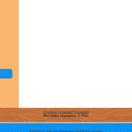
Ссылка1
|
Ссылка2
|
Ссылка3
Все права защищены. © 2011.
WordPress темы
при поддержке
WordPress русский
.