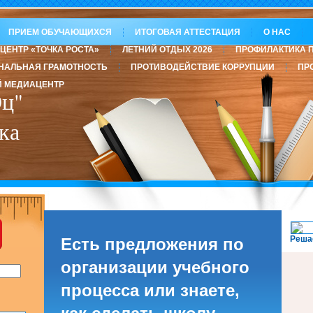
ПРИЕМ ОБУЧАЮЩИХСЯ
ИТОГОВАЯ АТТЕСТАЦИЯ
О НАС
ЦЕНТР «ТОЧКА РОСТА»
ЛЕТНИЙ ОТДЫХ 2026
ПРОФИЛАКТИКА 
НАЛЬНАЯ ГРАМОТНОСТЬ
ПРОТИВОДЕЙСТВИЕ КОРРУПЦИИ
ПР
 МЕДИАЦЕНТР
ц"
ка
Реша
Есть предложения по
организации учебного
процесса или знаете,