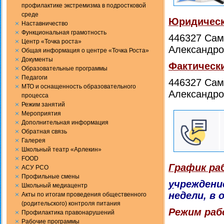
профилактике экстремизма в подростковой
среде
Юридическ
Наставничество
Функциональная грамотность
446327 Сама
Центр «Точка роста»
Александро
Общая информация о центре «Точка Роста»
Документы
Фактическ
Образовательные программы
Педагоги
446327 Сама
МТО и оснащенность образовательного
Александро
процесса
Режим занятий
Мероприятия
Дополнительная информация
Обратная связь
Галерея
Школьный театр «Арлекин»
FOOD
График ра
АСУ РСО
Профильные смены
у
чреждени
Школьный медиацентр
недели, в 
Акты по итогам проведения общественного
(родительского) контроля питания
Режим ра
Профилактика правонарушений
Рабочие программы