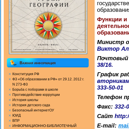
государств
образовани
Функции и
деятельно
образован
Министр о
Виктор А
Почтовый 
Важная информация
38/16.
График ра
Конституция РФ
ФЗ «Об образовании в РФ» от 29.12. 2012 г.
вторникам
N 273-ФЗ
333-50-01
Борьба с поборами в школе
Противодействие коррупции
Телефон п
История школы
История детского сада
Факс:
332-
Безопасный интернетОУ
Сайт
http
ЮИД
ВПР
E-mail:
mai
ИНФОРМАЦИОННО-БИБЛИОТЕЧНЫЙ