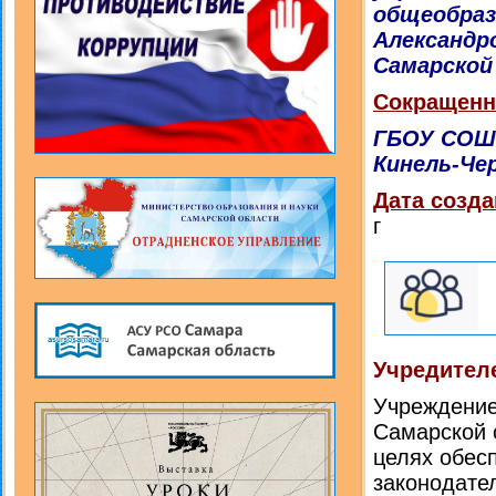
общеобраз
Александр
Самарской
Сокращенн
ГБОУ СОШ 
Кинель-Че
Дата созда
г
Учредител
Учреждение
Самарской 
целях обес
законодате