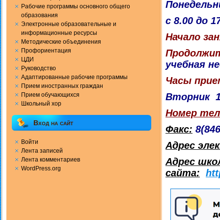
Понедельн
Рабочие программы основного общего
образования
с 8.00 до 1
Электронные образовательные и
информационные ресурсы
Начало за
Методические объединения
Профориентация
Продолжит
ЦДИ
учебная н
Руководство
Адаптированные рабочие программы
Часы прие
Прием иностранных граждан
Прием обучающихся
Вторник 14
Школьный хор
Номер те
Вход на сайт
Факс:
8(846
Войти
Адрес эле
Лента записей
Лента комментариев
Адрес шко
WordPress.org
сайта:
ht