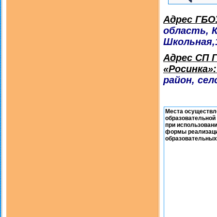
Адрес ГБО
область, К
Школьная,
Адрес СП 
«Росинка»
район, сел
Места осуществл
образовательной
при использовани
формы реализац
образовательных