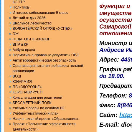
ЦЕНТР
Функции и
Политика
имущество
Итоговое собеседование 9 класс
Летний отдых 2026
осуществл
Школьное лесничество
Самарской
ВОЛОНТЁРСКИЙ ОТРЯД «УСПЕХ»
отношений
ЭЖ
ПЕДАГОГ-ПСИХОЛОГ
Министр и
ВПР и КР
Андреев И
Aзбука права
Нормативно-правовые документы ОВЗ
Адрес:
443
Антитеррористическая безопасность
Организация питания в образовательной
График р
организации
до 18.00.
ВОШ
ЮНАРМИЯ
Предварит
ПВ «ЗДОРОВЬЕ»
КОРОНАВИРУС!!!
Телефон:
8
Консультации для родителей
БЕССМЕРТНЫЙ ПОЛК
Факс:
8(846
Учебные сборы по основам ВС
Учебно-тематический план
Сайт:
http
Национальный проект «Образование»
E-mail: di
Проект «Повышение эффективности
деятельности»