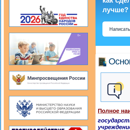
как сде
лучше?
Написать
Осно
Полное на
государст
учреждени