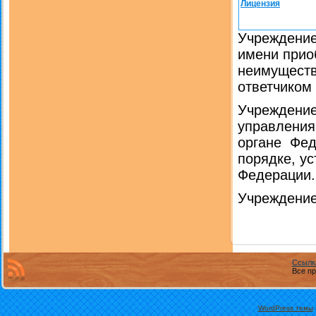
Лицензия
Учреждение
имени прио
неимуществ
ответчиком 
Учреждение
управления
органе Фед
порядке, у
Федерации.
Учреждение
Ссылк
Все пр
WordPress темы