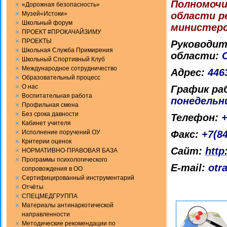
Полномочи
«Дорожная безопасность»
Музей«Истоки»
области р
Школьный форум
министерс
ПРОЕКТ #ПРОКАЧАЙЗИМУ
ПРОЕКТЫ
Руководит
Школьная Служба Примирения
области:
Школьный Спортивный Клуб
Международное сотрудничество
Адрес:
446
Образовательный процесс
О нас
График р
Воспитательная работа
понедельни
Профильная смена
Без срока давности
Телефон:
+
Кабинет учителя
Исполнение поручений ОУ
Факс:
+7(84
Критерии оценок
Сайт:
http
НОРМАТИВНО-ПРАВОВАЯ БАЗА
Программы психологического
E-mail:
otr
сопровождения в ОО
Сертифицированный инструментарий
Отчёты
СПЕЦМЕДГРУППА
Материалы антинаркотической
направленности
Методические рекомендации по