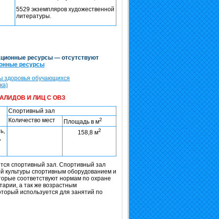
5529 экземпляров художественной
литературы.
ационные ресурсы — отсутствуют
ионные ресурсы
ны здоровья обучающихся
ка)
АЛИДОВ И ЛИЦ С ОВЗ
Спортивный зал
Количество мест
2
Площадь в м
ь,
2
158,8 м
,
ется спортивный зал. Спортивный зал
й культуры спортивным оборудованием и
оторые соответствуют нормам по охране
тарии, а так же возрастным
торый используется для занятий по