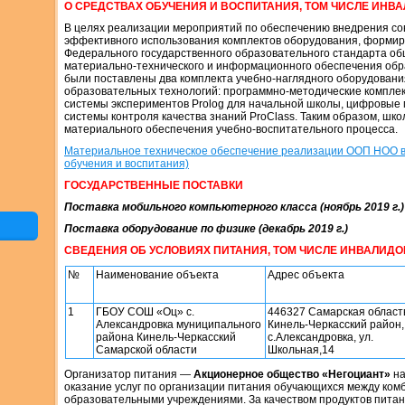
О СРЕДСТВАХ ОБУЧЕНИЯ И ВОСПИТАНИЯ, ТОМ ЧИСЛЕ ИНВА
В целях реализации мероприятий по обеспечению внедрения со
эффективного использования комплектов оборудования, формир
Федерального государственного образовательного стандарта об
материально-технического и информационного обеспечения обр
были поставлены два комплекта учебно-наглядного оборудован
образовательных технологий: программно-методические комплек
системы экспериментов Prolog для начальной школы, цифровые 
системы контроля качества знаний ProClass. Таким образом, шк
материального обеспечения учебно-воспитательного процесса.
Материальное техническое обеспечение реализации ООП НОО в 
обучения и воспитания)
ГОСУДАРСТВЕННЫЕ ПОСТАВКИ
Поставка мобильного компьютерного класса (ноябрь 2019 г.)
Поставка оборудование по физике (декабрь 2019 г.)
СВЕДЕНИЯ ОБ УСЛОВИЯХ ПИТАНИЯ, ТОМ ЧИСЛЕ ИНВАЛИДОВ
№
Наименование объекта
Адрес объекта
1
ГБОУ СОШ «Оц» с.
446327 Самарская област
Александровка муниципального
Кинель-Черкасский район,
района Кинель-Черкасский
с.Александровка, ул.
Самарской области
Школьная,14
Организатор питания —
Акционерное общество «Негоциант»
на
оказание услуг по организации питания обучающихся между ком
образовательными учреждениями. За качеством продуктов питан