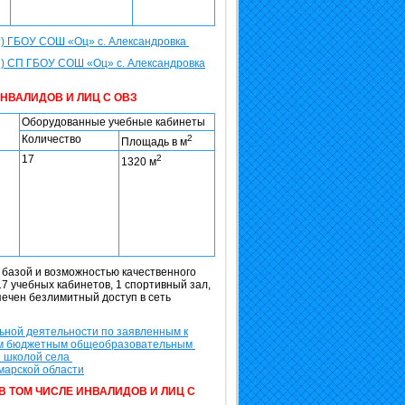
И) ГБОУ СОШ «Оц» с. Александровка
) СП ГБОУ СОШ «Оц» с. Александровка
НВАЛИДОВ И ЛИЦ С ОВЗ
Оборудованные учебные кабинеты
Количество
2
Площадь в м
17
2
1320 м
базой и возможностью качественного
7 учебных кабинетов, 1 спортивный зал,
печен безлимитный доступ в сеть
ной деятельности по заявленным к
ым бюджетным общеобразовательным
й школой села
марской области
В ТОМ ЧИСЛЕ ИНВАЛИДОВ И ЛИЦ С