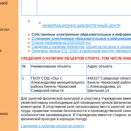
ковой
ИНФОРМАЦИОННО-БИБЛИОТЕЧНЫЙ ЦЕНТР
оста»
Собственные электронные образовательные и информ
Сторонние электронные образовательные и информац
Список учебников на 2025/2026 уч.г.
Сведения о наличии библиотек, объектов питания и охра
о
Перечень дисков (CD / DVD) в свободном доступе (медиате
СВЕДЕНИЯ О НАЛИЧИИ ОБЪЕКТОВ СПОРТА, ТОМ ЧИСЛЕ ИНВ
№
Наименование объекта
Адрес объекта
1
ГБОУ СОШ «Оц» с.
446327 Самарская област
Александровка муниципального
Кинель-Черкасский район
района Кинель-Черкасский
с.Александровка, ул.
Самарской области
Школьная,14
Для занятий физической культурой и спортом в Учреждении име
укомплектованы необходимым для проведения уроков физическо
инвентарем. В спортивном зале организованы места занятий, к
труда, правилам техники безопасности и производственной сани
нного
особенностям занимающихся. В Учреждении имеется стадион, ко
физической культуре в хорошую погоду.
Сведения о наличии объектов спорта