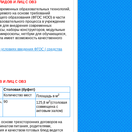
ЛИДОВ И ЛИЦ С ОВЗ
временных образовательных технологий,
уемого на основе требований
щего образования (ФГОС НОО) в части
азовательного процесса в учреждение
ия для внедрения современных
сы, наборы конструкторов, модульные
микроскопы, нетбуки для обучающихся,
ола имеет возможность качественного
условиях введения ФГОС ( средства
 И ЛИЦ С ОВЗ
Столовая (буфет)
Количество мест
2
Площадь в м
ь,
90
2
125,8 м
(столовая
совмещена с
актовым залом)
 основе трехсторонних договоров на
бинатом питания, родителями,
ия и качеством готовых блюд ведется