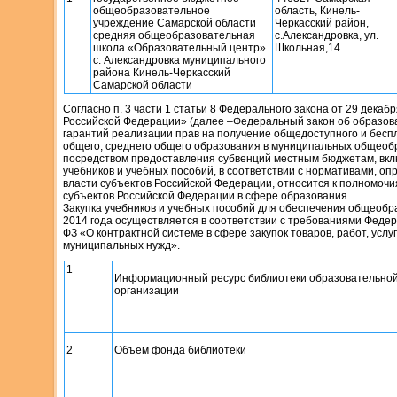
общеобразовательное
область, Кинель-
учреждение Самарской области
Черкасский район,
средняя общеобразовательная
с.Александровка, ул.
школа «Образовательный центр»
Школьная,14
с. Александровка муниципального
района Кинель-Черкасский
Самарской области
Согласно п. 3 части 1 статьи 8 Федерального закона от 29 декабр
Российской Федерации» (далее –Федеральный закон об образов
гарантий реализации прав на получение общедоступного и беспл
общего, среднего общего образования в муниципальных общеоб
посредством предоставления субвенций местным бюджетам, вкл
учебников и учебных пособий, в соответствии с нормативами, о
власти субъектов Российской Федерации, относится к полномочи
субъектов Российской Федерации в сфере образования.
Закупка учебников и учебных пособий для обеспечения общеобр
2014 года осуществляется в соответствии с требованиями Федерал
ФЗ «О контрактной системе в сфере закупок товаров, работ, усл
муниципальных нужд».
1
Информационный ресурс библиотеки образовательно
организации
2
Объем фонда библиотеки