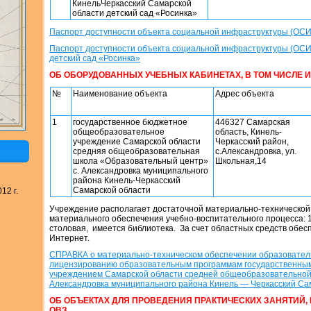
КинельЧеркасский Самарской
области детский сад «Росинка»
Паспорт доступности объекта социальной инфраструктуры (ОС
Паспорт доступности объекта социальной инфраструктуры (ОСИ
детский сад «Росинка»
ОБ ОБОРУДОВАННЫХ УЧЕБНЫХ КАБИНЕТАХ, В ТОМ ЧИСЛЕ И
№
Наименование объекта
Адрес объекта
1
государственное бюджетное
446327 Самарская
общеобразовательное
область, Кинель-
учреждение Самарской области
Черкасский район,
средняя общеобразовательная
с.Александровка, ул.
школа «Образовательный центр»
Школьная,14
с. Александровка муниципального
района Кинель-Черкасский
Самарской области
12 г.
Учреждение располагает достаточной материально-технической 
материального обеспечения учебно-воспитательного процесса: 1
столовая, имеется библиотека. За счет областных средств обес
Интернет.
СПРАВКА о материально-техническом обеспечении образователь
лицензированию образовательным программам
государственн
учреждением Самарской области средней общеобразовательно
Александровка
муниципального района Кинель — Черкасский Са
ОБ ОБЪЕКТАХ ДЛЯ ПРОВЕДЕНИЯ ПРАКТИЧЕСКИХ ЗАНЯТИЙ, 
ОВЗ