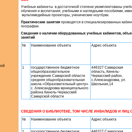
Учебные кабинеты в достаточной степени укомплектованы уче
обучения и воспитания, учебными и наглядными пособиями, име
мультимедийные проекторы, ученические ноутбуки.
Практические
занятия
проводятся в специализированных кабинет
географии.
Сведения о наличии оборудованных учебных кабинетов, объе
занятий
№
Наименование объекта
Адрес объекта
ной
1
государственное бюджетное
446327 Самарская
общеобразовательное
область, Кинель-
учреждение Самарской области
Черкасский район,
средняя общеобразовательная
с.Александровка, ул.
школа «Образовательный центр»
Школьная,14
с. Александровка муниципального
района Кинель-Черкасский
Самарской области
СВЕДЕНИЯ О БИБЛИОТЕКЕ, ТОМ ЧИСЛЕ ИНВАЛИДОВ И ЛИЦ 
№
Наименование объекта
Адрес объекта
1
государственное бюджетное
446327 Самарская