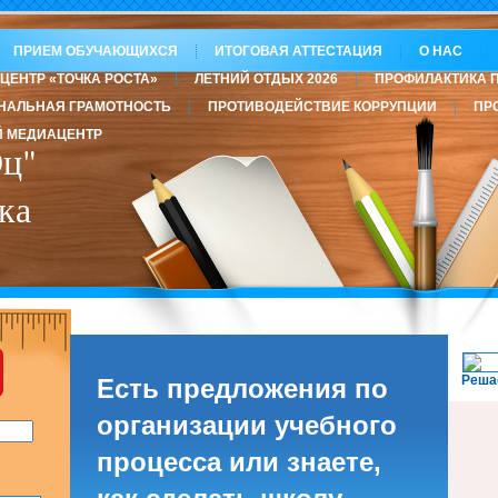
ПРИЕМ ОБУЧАЮЩИХСЯ
ИТОГОВАЯ АТТЕСТАЦИЯ
О НАС
ЦЕНТР «ТОЧКА РОСТА»
ЛЕТНИЙ ОТДЫХ 2026
ПРОФИЛАКТИКА 
НАЛЬНАЯ ГРАМОТНОСТЬ
ПРОТИВОДЕЙСТВИЕ КОРРУПЦИИ
ПР
 МЕДИАЦЕНТР
ц"
ка
Реша
Есть предложения по
организации учебного
процесса или знаете,