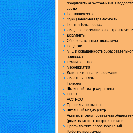
профилактике экстремизма в подрост
среде
Наставничество
Функциональная грамотность
Центр «Точка роста»
Общая информация о центре «Точка Р
Документы
Образовательные программы
Педагоги
МТО и оснащенность образовательног
процесса
Режим занятий
Мероприятия
Дополнительная информация
Обратная связь
Галерея
Школьный театр «Арлекин»
FOOD
АСУ РСО
Профильные смены
Школьный медиацентр
Акты по итогам проведения обществе
(родительского) контроля питания
Профилактика правонарушений
Рабочие программы