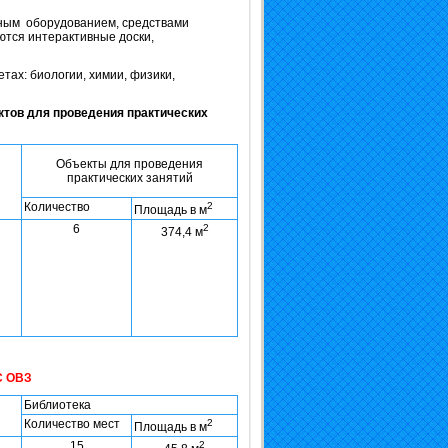
бным оборудованием, средствами
ются интерактивные доски,
ах: биологии, химии, физики,
ктов для проведения практических
Объекты для проведения
практических занятий
Количество
2
Площадь в м
6
2
374,4 м
С ОВЗ
Библиотека
Количество мест
2
Площадь в м
15
2