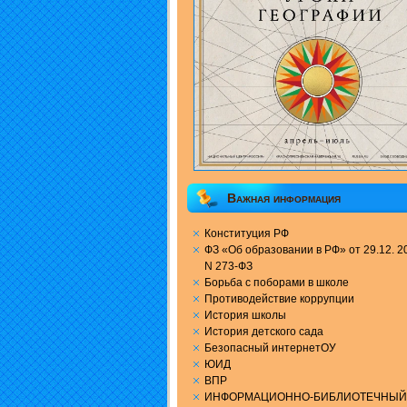
Важная информация
Конституция РФ
ФЗ «Об образовании в РФ» от 29.12. 20
N 273-ФЗ
Борьба с поборами в школе
Противодействие коррупции
История школы
История детского сада
Безопасный интернетОУ
ЮИД
ВПР
ИНФОРМАЦИОННО-БИБЛИОТЕЧНЫЙ