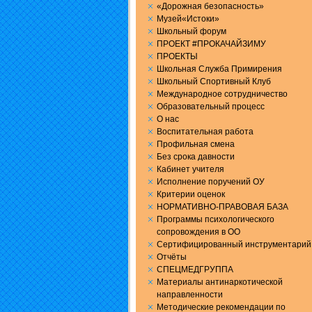
«Дорожная безопасность»
Музей«Истоки»
Школьный форум
ПРОЕКТ #ПРОКАЧАЙЗИМУ
ПРОЕКТЫ
Школьная Служба Примирения
Школьный Спортивный Клуб
Международное сотрудничество
Образовательный процесс
О нас
Воспитательная работа
Профильная смена
Без срока давности
Кабинет учителя
Исполнение поручений ОУ
Критерии оценок
НОРМАТИВНО-ПРАВОВАЯ БАЗА
Программы психологического
сопровождения в ОО
Сертифицированный инструментарий
Отчёты
СПЕЦМЕДГРУППА
Материалы антинаркотической
направленности
Методические рекомендации по