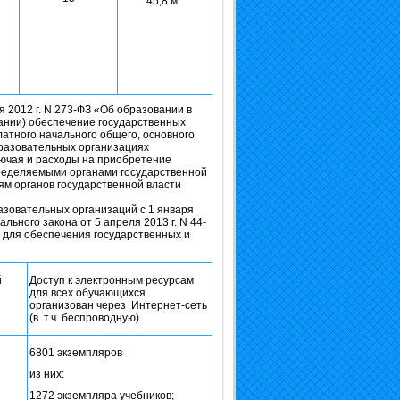
45,8 м
я 2012 г. N 273-ФЗ «Об образовании в
ании) обеспечение государственных
атного начального общего, основного
разовательных организациях
ючая и расходы на приобретение
пределяемыми органами государственной
ям органов государственной власти
азовательных организаций с 1 января
ьного закона от 5 апреля 2013 г. N 44-
уг для обеспечения государственных и
й
Доступ к электронным ресурсам
для всех обучающихся
организован через Интернет-сеть
(в т.ч. беспроводную).
6801 экземпляров
из них:
1272 экземпляра учебников;