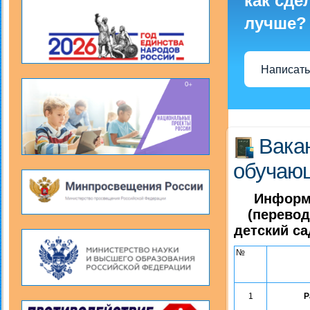
как сде
лучше?
Написать
Вака
обучаю
Информа
(перевод
детский са
№
1
Р