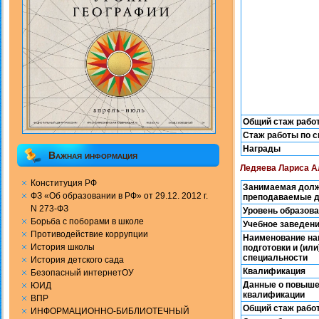
Общий стаж рабо
Стаж работы по 
Награды
Важная информация
Ледяева Лариса А
Конституция РФ
Занимаемая долж
ФЗ «Об образовании в РФ» от 29.12. 2012 г.
преподаваемые 
N 273-ФЗ
Уровень образов
Борьба с поборами в школе
Учебное заведен
Противодействие коррупции
Наименование на
История школы
подготовки и (или
специальности
История детского сада
Квалификация
Безопасный интернетОУ
Данные о повыш
ЮИД
квалификации
ВПР
Общий стаж рабо
ИНФОРМАЦИОННО-БИБЛИОТЕЧНЫЙ