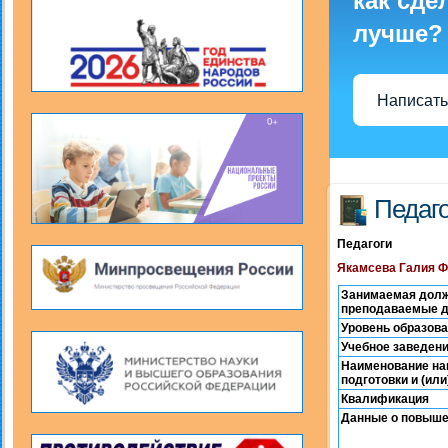
как сде
лучше?
Написать
Педаг
Педагоги
Якамсева Галия 
Занимаемая долж
преподаваемые 
Уровень образов
Учебное заведен
Наименование на
подготовки и (ил
Квалификация
Данные о повыше