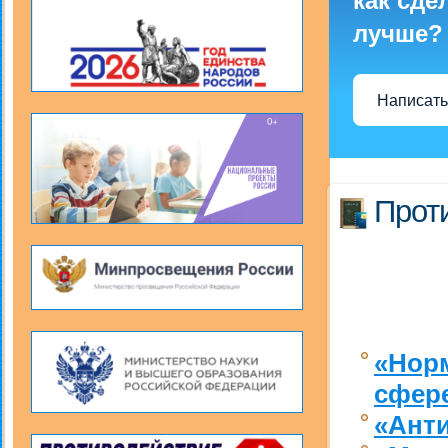
как сде
лучше?
Написать
Прот
«Нор
сфере
«Анти