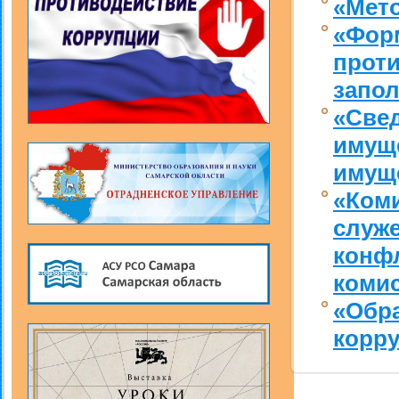
«Мет
«Фор
проти
запол
«Свед
имуще
имуще
«Ком
служ
конфл
комис
«Обра
корру