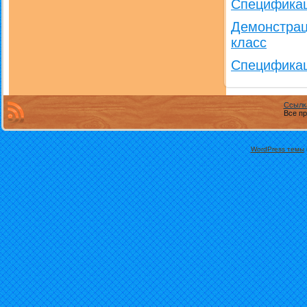
Спецификац
Демонстрац
класс
Спецификац
Ссылк
Все пр
WordPress темы