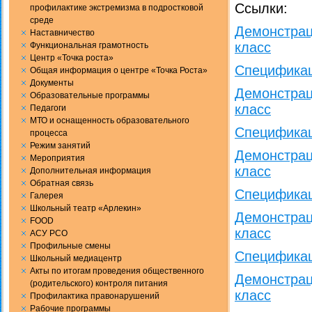
Ссылки:
профилактике экстремизма в подростковой
среде
Демонстрац
Наставничество
класс
Функциональная грамотность
Центр «Точка роста»
Спецификац
Общая информация о центре «Точка Роста»
Документы
Демонстрац
Образовательные программы
класс
Педагоги
МТО и оснащенность образовательного
Спецификац
процесса
Режим занятий
Демонстрац
Мероприятия
класс
Дополнительная информация
Обратная связь
Спецификац
Галерея
Школьный театр «Арлекин»
Демонстрац
FOOD
класс
АСУ РСО
Профильные смены
Спецификац
Школьный медиацентр
Акты по итогам проведения общественного
Демонстрац
(родительского) контроля питания
класс
Профилактика правонарушений
Рабочие программы