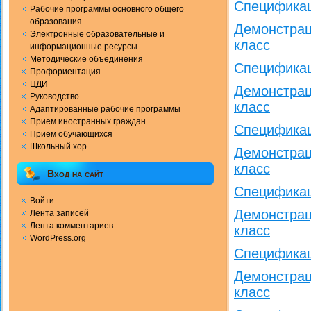
Спецификац
Рабочие программы основного общего
образования
Демонстрац
Электронные образовательные и
класс
информационные ресурсы
Методические объединения
Спецификац
Профориентация
ЦДИ
Демонстрац
Руководство
класс
Адаптированные рабочие программы
Прием иностранных граждан
Спецификац
Прием обучающихся
Школьный хор
Демонстрац
класс
Вход на сайт
Спецификац
Войти
Демонстрац
Лента записей
Лента комментариев
класс
WordPress.org
Спецификац
Демонстрац
класс