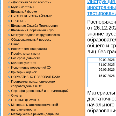
Инструкция
«Дорожная безопасность»
иностранны
Музей«Истоки»
Школьный форум
тестировани
ПРОЕКТ #ПРОКАЧАЙЗИМУ
Распоряжен
ПРОЕКТЫ
Школьная Служба Примирения
от 26.12.2
Школьный Спортивный Клуб
знание русс
Международное сотрудничество
образовате
Образовательный процесс
О нас
общего и с
Воспитательная работа
лиц без гр
Профильная смена
Без срока давности
30.01.2026
Кабинет учителя
31.07.2025
Исполнение поручений ОУ
26.06.2026
Критерии оценок
15.07.2026
НОРМАТИВНО-ПРАВОВАЯ БАЗА
Программы психологического
сопровождения в ОО
Сертифицированный инструментарий
Материалы 
Отчёты
достаточно
СПЕЦМЕДГРУППА
начального
Материалы антинаркотической
направленности
образовани
Методические рекомендации по