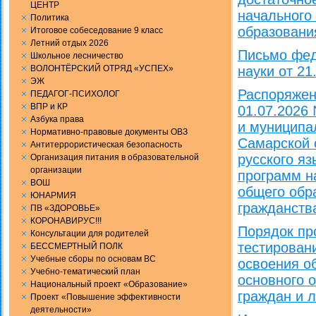
ЦЕНТР
начального
Политика
образовани
Итоговое собеседование 9 класс
Летний отдых 2026
Письмо фед
Школьное лесничество
ВОЛОНТЁРСКИЙ ОТРЯД «УСПЕХ»
науки от 21
ЭЖ
Распоряжен
ПЕДАГОГ-ПСИХОЛОГ
ВПР и КР
01.07.2026
Aзбука права
и муниципа
Нормативно-правовые документы ОВЗ
Самарской 
Антитеррористическая безопасность
русского я
Организация питания в образовательной
организации
программ н
ВОШ
общего обр
ЮНАРМИЯ
гражданства
ПВ «ЗДОРОВЬЕ»
КОРОНАВИРУС!!!
Порядок пр
Консультации для родителей
тестировани
БЕССМЕРТНЫЙ ПОЛК
Учебные сборы по основам ВС
освоения о
Учебно-тематический план
основного 
Национальный проект «Образование»
граждан и л
Проект «Повышение эффективности
деятельности»