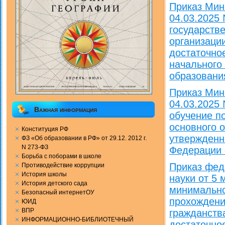
Приказ Мин
04.03.2025
государств
организации
достаточно
начального
образовани
Приказ Мин
04.03.2025
Важная информация
обучение п
основного 
Конституция РФ
утвержденн
ФЗ «Об образовании в РФ» от 29.12. 2012 г.
N 273-ФЗ
Федерации о
Борьба с поборами в школе
Приказ фед
Противодействие коррупции
История школы
науки от 5
История детского сада
минимально
Безопасный интернетОУ
прохождени
ЮИД
ВПР
гражданства
ИНФОРМАЦИОННО-БИБЛИОТЕЧНЫЙ
достаточно