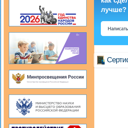
как сде
лучше?
Написать
Серти