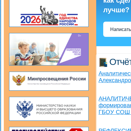
как сде
лучше?
Написать
Отчё
Аналитичес
Александров
АНАЛИТИЧЕ
формирова
ГБОУ СОШ «
РЕФЛЕКСИВ