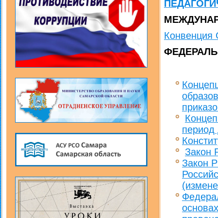
ПЕДАГОГИ
МЕЖДУНА
Конвенция 
ФЕДЕРАЛ
Концепц
образов
приказо
Концеп
период 
Консти
Закон 
Закон Р
Российс
(измене
Федерал
основах