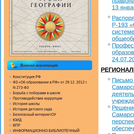
правон
13 янва
Распоря
Р-193 «
системе
общеоб
Професс
образов
24.07.2
Важная информация
РЕГИОНАЛ
Конституция РФ
Письмо
ФЗ «Об образовании в РФ» от 29.12. 2012 г.
Самарск
N 273-ФЗ
деятель
Борьба с поборами в школе
Противодействие коррупции
учрежд
История школы
Решение
История детского сада
Самарск
Безопасный интернетОУ
ЮИД
перспек
ВПР
обеспеч
ИНФОРМАЦИОННО-БИБЛИОТЕЧНЫЙ