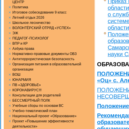
Приказ 
ЦЕНТР
области
Политика
Итоговое собеседование 9 класс
о служб
Летний отдых 2026
системе
Школьное лесничество
област
ВОЛОНТЁРСКИЙ ОТРЯД «УСПЕХ»
ЭЖ
Положен
ПЕДАГОГ-ПСИХОЛОГ
образов
ВПР и КР
Самарск
Aзбука права
науки С
Нормативно-правовые документы ОВЗ
Антитеррористическая безопасность
ОБРАЗОВА
Организация питания в образовательной
организации
ПОЛОЖЕНИ
ВОШ
«Оц» с. Ал
ЮНАРМИЯ
ПВ «ЗДОРОВЬЕ»
ПОЛОЖЕНИ
КОРОНАВИРУС!!!
Консультации для родителей
НЕСОВЕР
БЕССМЕРТНЫЙ ПОЛК
Положение
Учебные сборы по основам ВС
Учебно-тематический план
Рекоменда
Национальный проект «Образование»
образоват
Проект «Повышение эффективности
деятельности»
обучающих