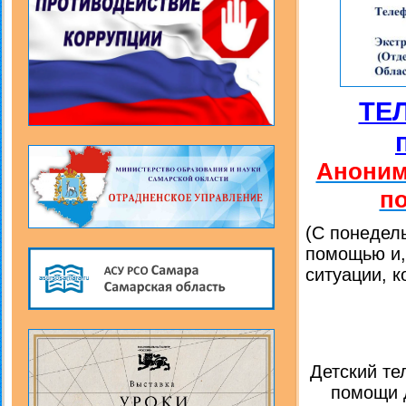
ТЕ
Аноним
п
(С понедель
помощью и,
ситуации, к
Детский те
помощи д