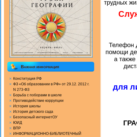
трудных жи
Слу
Телефон 
помощи де
а также
дист
Важная информация
Конституция РФ
ФЗ «Об образовании в РФ» от 29.12. 2012 г.
для л
N 273-ФЗ
Борьба с поборами в школе
Противодействие коррупции
История школы
История детского сада
Безопасный интернетОУ
ГР
ЮИД
ВПР
ИНФОРМАЦИОННО-БИБЛИОТЕЧНЫЙ