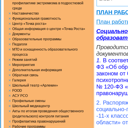
профилактике экстремизма в подростковой
среде
ПЛАН РА
Наставничество
Функциональная грамотность
План работ
Центр «Точка роста»
Общая информация о центре «Точка Роста»
Социально
Документы
образовате
Образовательные программы
Педагоги
Проводится
МТО и оснащенность образовательного
документов
процесса
1.
В соотве
Режим занятий
Мероприятия
ФЗ «Об обр
Дополнительная информация
законом от
Обратная связь
психотроп
Галерея
Школьный театр «Арлекин»
№ 120-ФЗ «
FOOD
правонаруш
АСУ РСО
Профильные смены
2. Распоря
Школьный медиацентр
социально-
Акты по итогам проведения общественного
-11-х клас
(родительского) контроля питания
области» от
Профилактика правонарушений
Рабочие программы