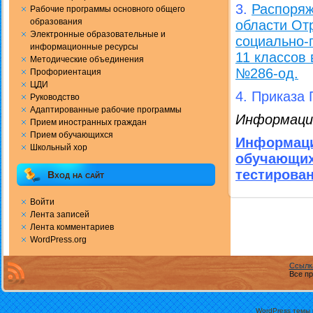
3.
Распоряж
Рабочие программы основного общего
образования
области От
Электронные образовательные и
социально-
информационные ресурсы
11 классов 
Методические объединения
№286-од.
Профориентация
ЦДИ
4. Приказа
Руководство
Адаптированные рабочие программы
Информаци
Прием иностранных граждан
Прием обучающихся
Информаци
Школьный хор
обучающи
тестирова
Вход на сайт
Войти
Лента записей
Лента комментариев
WordPress.org
Ссылк
Все пр
WordPress темы