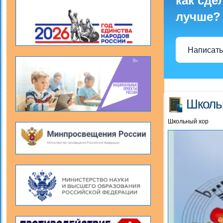
как сде
лучше?
Написать
Школь
Школьный хор