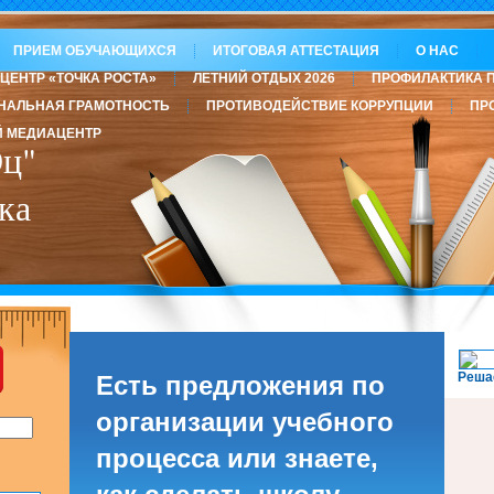
ПРИЕМ ОБУЧАЮЩИХСЯ
ИТОГОВАЯ АТТЕСТАЦИЯ
О НАС
ЦЕНТР «ТОЧКА РОСТА»
ЛЕТНИЙ ОТДЫХ 2026
ПРОФИЛАКТИКА 
НАЛЬНАЯ ГРАМОТНОСТЬ
ПРОТИВОДЕЙСТВИЕ КОРРУПЦИИ
ПР
 МЕДИАЦЕНТР
ц"
ка
Реша
Есть предложения по
организации учебного
процесса или знаете,