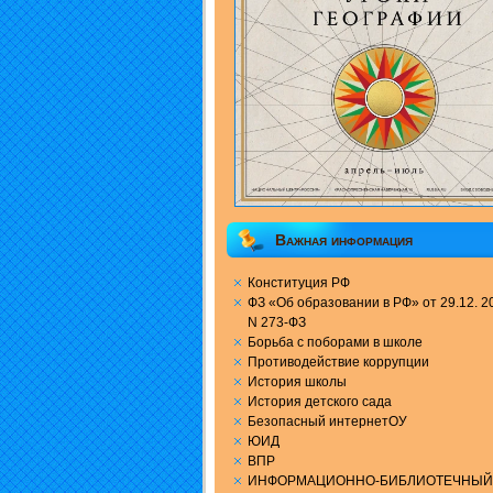
Важная информация
Конституция РФ
ФЗ «Об образовании в РФ» от 29.12. 20
N 273-ФЗ
Борьба с поборами в школе
Противодействие коррупции
История школы
История детского сада
Безопасный интернетОУ
ЮИД
ВПР
ИНФОРМАЦИОННО-БИБЛИОТЕЧНЫЙ