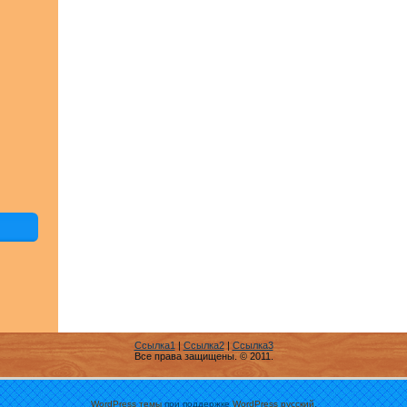
Ссылка1
|
Ссылка2
|
Ссылка3
Все права защищены. © 2011.
WordPress темы
при поддержке
WordPress русский
.