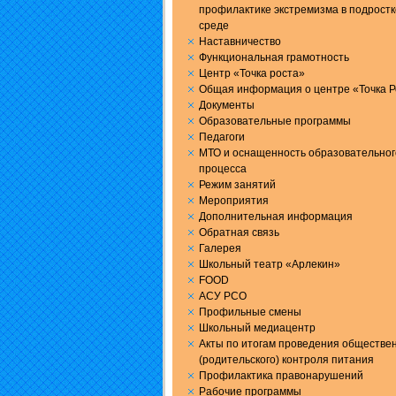
профилактике экстремизма в подрост
среде
Наставничество
Функциональная грамотность
Центр «Точка роста»
Общая информация о центре «Точка Р
Документы
Образовательные программы
Педагоги
МТО и оснащенность образовательног
процесса
Режим занятий
Мероприятия
Дополнительная информация
Обратная связь
Галерея
Школьный театр «Арлекин»
FOOD
АСУ РСО
Профильные смены
Школьный медиацентр
Акты по итогам проведения обществе
(родительского) контроля питания
Профилактика правонарушений
Рабочие программы