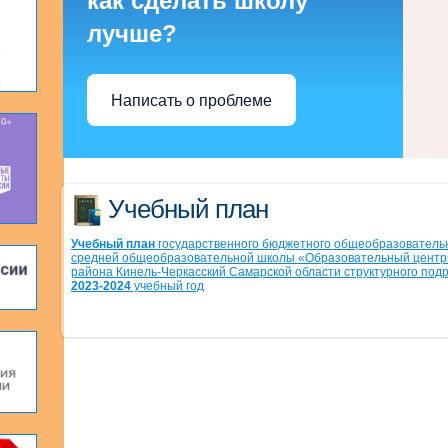
как сделать школу
лучше?
Написать о проблеме
Учебный план
Учебный план
государственного бюджетного общеобразователь
средней общеобразовательной школы «Образовательный центр»
района Кинель-Черкасский Самарской области структурного под
2023-2024
учебный год