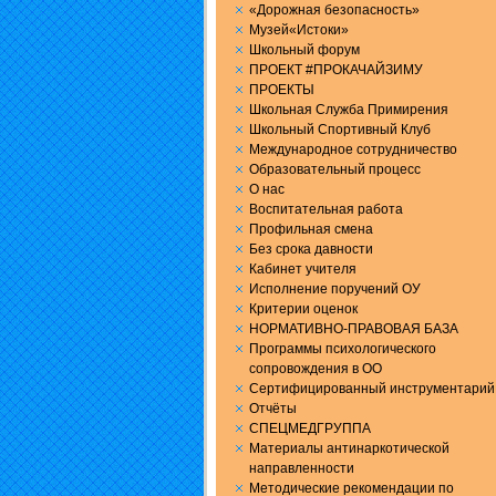
«Дорожная безопасность»
Музей«Истоки»
Школьный форум
ПРОЕКТ #ПРОКАЧАЙЗИМУ
ПРОЕКТЫ
Школьная Служба Примирения
Школьный Спортивный Клуб
Международное сотрудничество
Образовательный процесс
О нас
Воспитательная работа
Профильная смена
Без срока давности
Кабинет учителя
Исполнение поручений ОУ
Критерии оценок
НОРМАТИВНО-ПРАВОВАЯ БАЗА
Программы психологического
сопровождения в ОО
Сертифицированный инструментарий
Отчёты
СПЕЦМЕДГРУППА
Материалы антинаркотической
направленности
Методические рекомендации по