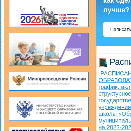
как сде
лучше?
Написать
Расп
РАСПИСАН
ОБРАЗОВАТ
график, вк
структурно
государств
учреждения
школы «Обр
муниципаль
на 2023-20