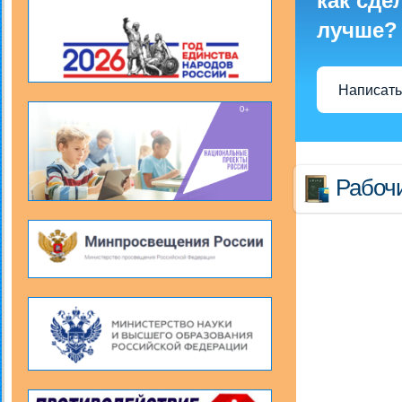
как сде
лучше?
Написать
Рабоч