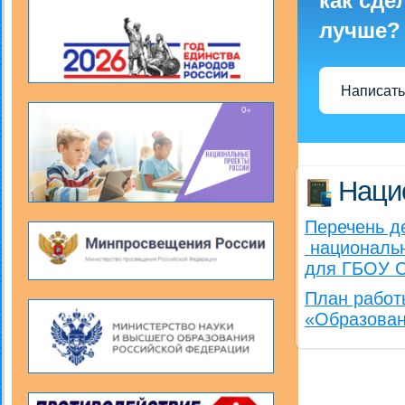
как сде
лучше?
Написать
Наци
Перечень д
национальн
для ГБОУ С
План работ
«Образова