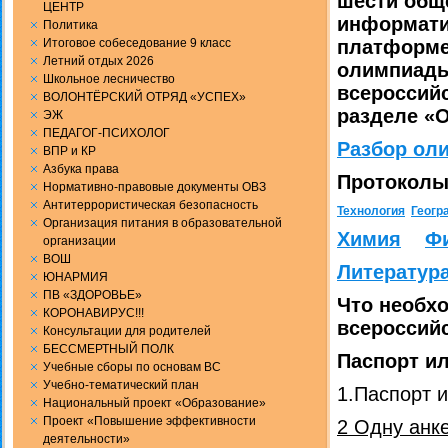
шести общ
ЦЕНТР
информатик
Политика
Итоговое собеседование 9 класс
платформ
Летний отдых 2026
олимпиады
Школьное лесничество
всероссий
ВОЛОНТЁРСКИЙ ОТРЯД «УСПЕХ»
разделе «
ЭЖ
ПЕДАГОГ-ПСИХОЛОГ
Разбор ол
ВПР и КР
Aзбука права
Протоколы
Нормативно-правовые документы ОВЗ
Антитеррористическая безопасность
Технология
Геогр
Организация питания в образовательной
Химия
Ф
организации
ВОШ
Литератур
ЮНАРМИЯ
ПВ «ЗДОРОВЬЕ»
Что необхо
КОРОНАВИРУС!!!
всероссий
Консультации для родителей
БЕССМЕРТНЫЙ ПОЛК
Паспорт и
Учебные сборы по основам ВС
Учебно-тематический план
1.Паспорт 
Национальный проект «Образование»
Проект «Повышение эффективности
2 Одну анк
деятельности»