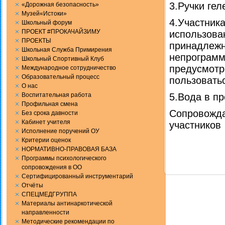
3.Ручки ге
«Дорожная безопасность»
Музей«Истоки»
4.Участник
Школьный форум
ПРОЕКТ #ПРОКАЧАЙЗИМУ
использова
ПРОЕКТЫ
принадлежно
Школьная Служба Примирения
непрограмм
Школьный Спортивный Клуб
предусмотр
Международное сотрудничество
Образовательный процесс
пользовать
О нас
Воспитательная работа
5.Вода в пр
Профильная смена
Сопровожда
Без срока давности
Кабинет учителя
участников
Исполнение поручений ОУ
Критерии оценок
НОРМАТИВНО-ПРАВОВАЯ БАЗА
Программы психологического
сопровождения в ОО
Сертифицированный инструментарий
Отчёты
СПЕЦМЕДГРУППА
Материалы антинаркотической
направленности
Методические рекомендации по