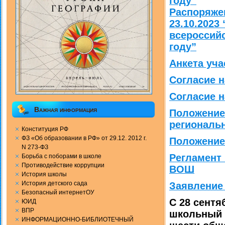
году”
Распоряже
23.10.2023
всероссий
году”
Анкета уч
Согласие н
Согласие 
Важная информация
Положение
региональ
Конституция РФ
ФЗ «Об образовании в РФ» от 29.12. 2012 г.
Положение
N 273-ФЗ
Регламент 
Борьба с поборами в школе
Противодействие коррупции
ВОШ
История школы
История детского сада
Заявление
Безопасный интернетОУ
С 28 сентя
ЮИД
ВПР
школьный 
ИНФОРМАЦИОННО-БИБЛИОТЕЧНЫЙ