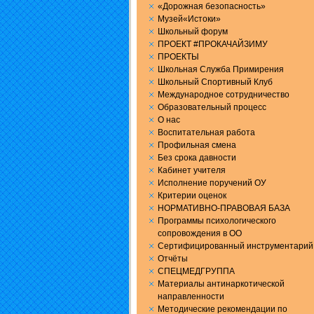
«Дорожная безопасность»
Музей«Истоки»
Школьный форум
ПРОЕКТ #ПРОКАЧАЙЗИМУ
ПРОЕКТЫ
Школьная Служба Примирения
Школьный Спортивный Клуб
Международное сотрудничество
Образовательный процесс
О нас
Воспитательная работа
Профильная смена
Без срока давности
Кабинет учителя
Исполнение поручений ОУ
Критерии оценок
НОРМАТИВНО-ПРАВОВАЯ БАЗА
Программы психологического
сопровождения в ОО
Сертифицированный инструментарий
Отчёты
СПЕЦМЕДГРУППА
Материалы антинаркотической
направленности
Методические рекомендации по