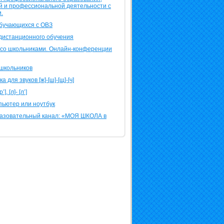
й и профессиональной деятельности с
.
обучающихся с ОВЗ
 дистанционного обучения
со школьниками. Онлайн-конференции
 школьников
для звуков [ж]-[ш]-[щ]-[ч]
 [л]- [л’]
пьютер или ноутбук
разовательный канал: «МОЯ ШКОЛА в