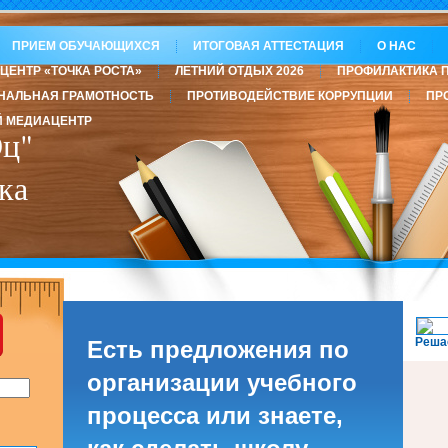
ПРИЕМ ОБУЧАЮЩИХСЯ
ИТОГОВАЯ АТТЕСТАЦИЯ
О НАС
ЦЕНТР «ТОЧКА РОСТА»
ЛЕТНИЙ ОТДЫХ 2026
ПРОФИЛАКТИКА 
НАЛЬНАЯ ГРАМОТНОСТЬ
ПРОТИВОДЕЙСТВИЕ КОРРУПЦИИ
ПР
 МЕДИАЦЕНТР
ц"
ка
Реша
Есть предложения по
организации учебного
процесса или знаете,