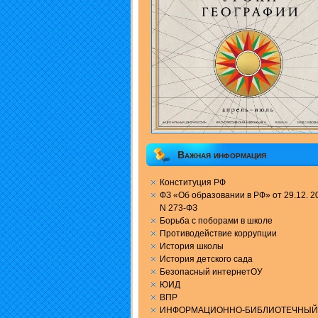
Важная информация
Конституция РФ
ФЗ «Об образовании в РФ» от 29.12. 20
N 273-ФЗ
Борьба с поборами в школе
Противодействие коррупции
История школы
История детского сада
Безопасный интернетОУ
ЮИД
ВПР
ИНФОРМАЦИОННО-БИБЛИОТЕЧНЫЙ