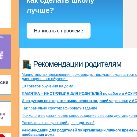
как сделать школу
лучше?
Написать о проблеме
Рекомендации родителям
Министерство просвещения рекомендует школам пользоваться 
дистанционного обучения
10 советов обучения на дому
ПАМЯТКА – ИНСТРУКЦИЯ ДЛЯ РОДИТЕЛЕЙ по работе в АСУ Р
Инструкция по отправке выполненных заданий через почту А
Как правильно сфотографировать задание
Психолого-педагогическое сопровождение в период дистанционн
Расписание консультаций для родителей
Рекомендации для родителей по организации личного времени
пребывания дома