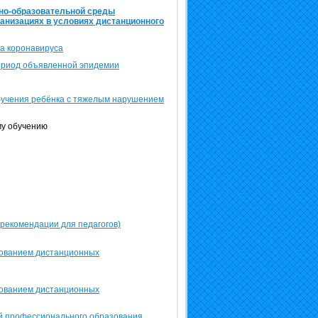
но-образовательной среды
анизациях в условиях дистанционного
а коронавируса
ериод объявленной эпидемии
бучения ребёнка с тяжелым нарушением
му обучению
рекомендации для педагогов)
зованием дистанционных
зованием дистанционных
й профессионального образования,