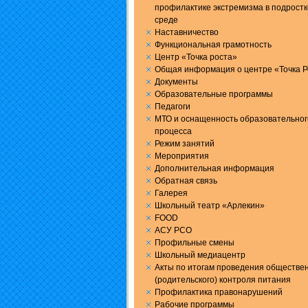
профилактике экстремизма в подрост
среде
Наставничество
Функциональная грамотность
Центр «Точка роста»
Общая информация о центре «Точка Р
Документы
Образовательные программы
Педагоги
МТО и оснащенность образовательног
процесса
Режим занятий
Мероприятия
Дополнительная информация
Обратная связь
Галерея
Школьный театр «Арлекин»
FOOD
АСУ РСО
Профильные смены
Школьный медиацентр
Акты по итогам проведения обществе
(родительского) контроля питания
Профилактика правонарушений
Рабочие программы