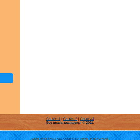
Ссылка1
|
Ссылка2
|
Ссылка3
Все права защищены. © 2011.
WordPress темы
при поддержке
WordPress русский
.