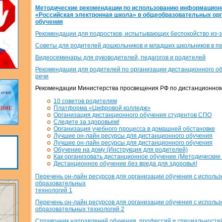
Методические рекомендации по использованию информацион
«Российская электронная школа» в общеобразовательных орг
обучения
Рекомендации для подростков, испытывающих беспокойство из-з
Советы для родителей дошкольников и младших школьников в п
Видеосеминары для руководителей, педагогов и родителей
Рекомендации для родителей по организации дистанционного о
речи
Рекомендации Министерства просвещения РФ по дистанционно
10 советов родителям
Платформа «Цифровой колледж»
Организация дистанционного обучения студентов СПО
Следите за здоровьем!
Организация учебного процесса в домашней обстановке
Лучшие он-лайн ресурсы для дистанционного обучения
Лучшие он-лайн ресурсы для дистанционного обучения
Обучение на дому (Инструкция для родителей)
Как организовать дистанционное обучение (Методические 
Дистанционное обучение без вреда для здоровья!
Перечень он-лайн ресурсов для организации обучения с исполь
образовательных
технологий 1
Перечень он-лайн ресурсов для организации обучения с исполь
образовательных технологий 2
Справочник направлений обучения, профессий и специальносте