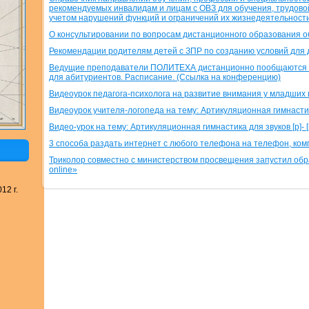
рекомендуемых инвалидам и лицам с ОВЗ для обучения, трудово
учетом нарушений функций и ограничений их жизнедеятельности
О консультировании по вопросам дистанционного образования 
Рекомендации родителям детей с ЗПР по созданию условий для
Ведущие преподаватели ПОЛИТЕХА дистанционно пообщаются 
для абитуриентов. Расписание. (Ссылка на конференцию)
Видеоурок педагога-психолога на развитие внимания у младших
Видеоурок учителя-логопеда на тему: Артикуляционная гимнастика 
Видео-урок на тему: Артикуляционная гимнастика для звуков [р]- [р’],
3 способа раздать интернет с любого телефона на телефон, ком
Триколор совместно с министерством просвещения запустил об
online»
12 г.