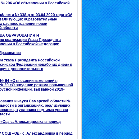
а № 206 «Об объявлении в Российской
ласти № 338-р от 03.04.2020 года «Об
 реализующих образовательные
х распространения новой
й области
ТВА ОБРАЗОВАНИЯ И
по реализации Указа Президента
влении в Российской Федерации
образования
ции Указа Президента Российской
ссийской Федерации нерабочих дней» в
ациях дополнительного
 № 64 «О внесении изменений в
0 № 39 «О введении режима повышенной
ирусной инфекции, вызванной 2019-
ования и науки Самарской области №
ельности в организациях, реализующих
ования, в условиях подъема уровня
ласти
«Оц» с. Александровка в период
 СОШ «Оц» с. Александровка в период