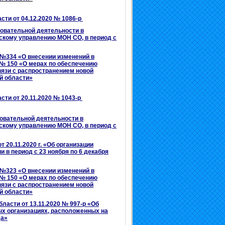
сти от 04.12.2020 № 1086-р
азовательной деятельности в
кому управлению МОН СО, в период с
 №334 «О внесении изменений в
 № 150 «О мерах по обеспечению
вязи с распространением новой
й области»
ти от 20.11.2020 № 1043-р
зовательной деятельности в
кому управлению МОН СО, в период с
20.11.2020 г.
«Об организации
 в период с 23 ноября по 6 декабря
 №323 «О внесении изменений в
 № 150 «О мерах по обеспечению
вязи с распространением новой
й области»
ласти от 13.11.2020 № 997-р «Об
ых организациях, расположенных на
да»