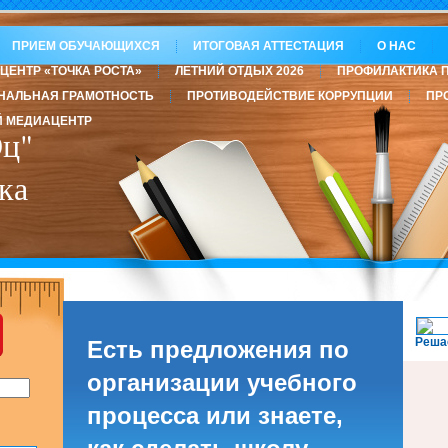
ПРИЕМ ОБУЧАЮЩИХСЯ
ИТОГОВАЯ АТТЕСТАЦИЯ
О НАС
ЦЕНТР «ТОЧКА РОСТА»
ЛЕТНИЙ ОТДЫХ 2026
ПРОФИЛАКТИКА 
НАЛЬНАЯ ГРАМОТНОСТЬ
ПРОТИВОДЕЙСТВИЕ КОРРУПЦИИ
ПР
 МЕДИАЦЕНТР
ц"
ка
Реша
Есть предложения по
организации учебного
процесса или знаете,