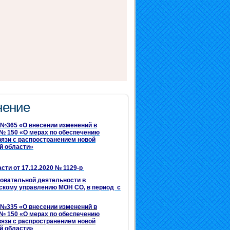
чение
 №365 «О внесении изменений в
 № 150 «О мерах по обеспечению
вязи с распространением новой
й области»
ти от 17.12.2020 № 1129-р
азовательной деятельности в
скому управлению МОН СО, в период с
 №335 «О внесении изменений в
 № 150 «О мерах по обеспечению
вязи с распространением новой
й области»