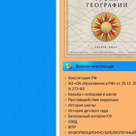
Важная информация
Конституция РФ
ФЗ «Об образовании в РФ» от 29.12. 20
N 273-ФЗ
Борьба с поборами в школе
Противодействие коррупции
История школы
История детского сада
Безопасный интернетОУ
ЮИД
ВПР
ИНФОРМАЦИОННО-БИБЛИОТЕЧНЫЙ