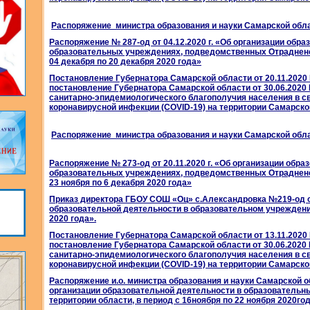
Распоряжение министра образования и науки Самарской обла
Распоряжение № 287-од от 04.12.2020 г. «Об организации обр
образовательных учреждениях, подведомственных Отрадненс
04 декабря по 20 декабря 2020 года»
Постановление Губернатора Самарской области от 20.11.2020
постановление Губернатора Самарской области от 30.06.2020
санитарно-эпидемиологического благополучия населения в с
коронавирусной инфекции (COVID-19) на территории Самарско
Распоряжение министра образования и науки Самарской облас
Распоряжение № 273-од от 20.11.2020 г. «Об организации обра
образовательных учреждениях, подведомственных Отрадненс
23 ноября по 6 декабря 2020 года»
Приказ директора ГБОУ СОШ «Оц» с.Александровка №219-од от 
образовательной деятельности в образовательном учреждении
2020 года»
.
Постановление Губернатора Самарской области от 13.11.2020
постановление Губернатора Самарской области от 30.06.2020
санитарно-эпидемиологического благополучия населения в с
коронавирусной инфекции (COVID-19) на территории Самарско
Распоряжение и.о. министра образования и науки Самарской об
организации образовательной деятельности в образовательн
территории области, в период с 16ноября по 22 ноября 2020го