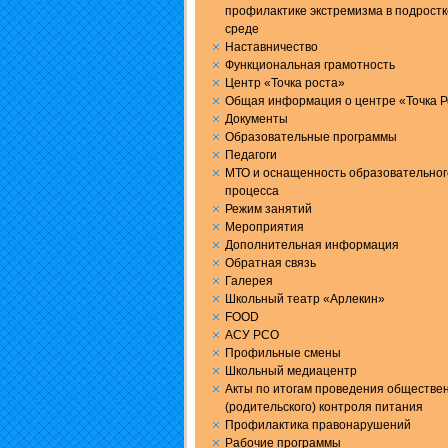
профилактике экстремизма в подрост
среде
Наставничество
Функциональная грамотность
Центр «Точка роста»
Общая информация о центре «Точка Р
Документы
Образовательные программы
Педагоги
МТО и оснащенность образовательног
процесса
Режим занятий
Мероприятия
Дополнительная информация
Обратная связь
Галерея
Школьный театр «Арлекин»
FOOD
АСУ РСО
Профильные смены
Школьный медиацентр
Акты по итогам проведения обществе
(родительского) контроля питания
Профилактика правонарушений
Рабочие программы