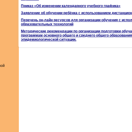
Приказ «Об изменении календарного учебного графика»
Заявление об обучении ребёнка с использованием дистанци
Перечень он-лайн ресурсов для организации обучения с исп
образовательных технологий
Методические рекомендации по организации подготовки обу
программам основного общего и среднего общего образовани
эпидемиологической ситуации.
ной