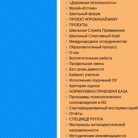
«Дорожная безопасность»
Музей«Истоки»
Школьный форум
ПРОЕКТ #ПРОКАЧАЙЗИМУ
ПРОЕКТЫ
Школьная Служба Примирения
Школьный Спортивный Клуб
Международное сотрудничество
Образовательный процесс
О нас
Воспитательная работа
Профильная смена
Без срока давности
Кабинет учителя
Исполнение поручений ОУ
Критерии оценок
НОРМАТИВНО-ПРАВОВАЯ БАЗА
Программы психологического
сопровождения в ОО
Сертифицированный инструментарий
Отчёты
СПЕЦМЕДГРУППА
Материалы антинаркотической
направленности
Методические рекомендации по