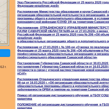
Указ Президента Российской Федерации от 25 марта 2020 год
Федерации нерабочих дней»
Распоряжение Министерства образования и науки Самарской об
организации образовательной деятельности в организациях,
программы общего и дополнительного образования, в условия
коронавирусной инфекции (COVID 19) на территории Самарско
Распоряжение ОТРАДНЕНСКОГО УПРАВЛЕНИЯ МИНИСТЕРС
НАУКИ
САМАРСКОЙ ОБЛАСТИ №99-од от 27.03.2020г. о мерах 
Российской Федерации от 25 марта 2020 года № 206 «Об объя
нерабочих дней»
в образовательных организациях общего и дополнительного 
Распоряжение от 27.03.2020 г. № 100-од «О мерах по реализа
Федерации от 25 марта 2020 года № 206 «Об объявлении в Ро
профессиональных образовательных организациях и организ
профессионального образования Самарской области»
Постановление Губернатора Самарской области от 30.03.2020
постановление Губернатора Самарской области от 16.03.202
12 г.
готовности в связи с угрозой распространения новой коронав
nCoV»
Распоряжение Отрадненского управления министерства образ
88-од от 16.03.2020 г. «Об организации образовательной деят
образовательные программы общего и дополнительного образ
заболеваемости ОРВИ и гриппом на территории Самарской об
Приказ об организации дистанционного обучения в ГБОУ СОШ 
карантина
ПОЛОЖЕНИЕ об организации дистанционного обучения в ГБОУ
карантина