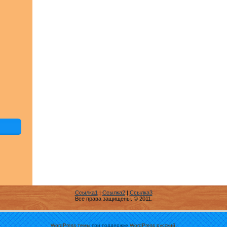
Ссылка1
|
Ссылка2
|
Ссылка3
Все права защищены. © 2011.
WordPress темы
при поддержке
WordPress русский
.