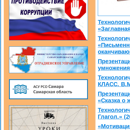
Технологич
«Заглавная
Технологич
«Письменн
оканчиваю
Презентац
умножения 
Технологи
КЛАСС. В.М
Презентац
«Сказка о ж
Технологич
Глагол.» (2
«
Мотиваци