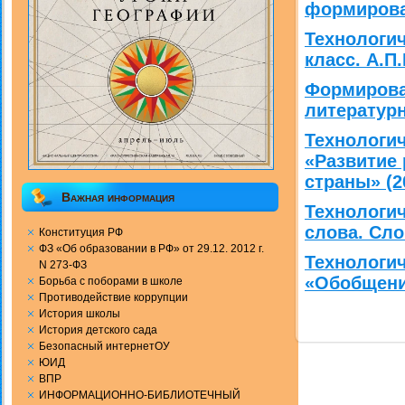
формирован
Технологич
класс. А.П
Формирова
литератур
Технологич
«Развитие 
страны» (2
Важная информация
Технологич
слова. Сло
Конституция РФ
ФЗ «Об образовании в РФ» от 29.12. 2012 г.
Технологич
N 273-ФЗ
«Обобщение
Борьба с поборами в школе
Противодействие коррупции
История школы
История детского сада
Безопасный интернетОУ
ЮИД
ВПР
ИНФОРМАЦИОННО-БИБЛИОТЕЧНЫЙ