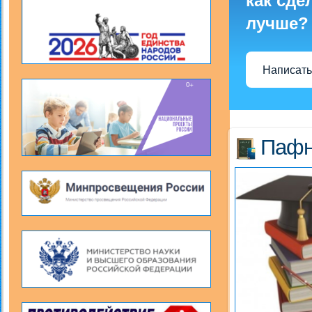
как сде
лучше?
Написать
Пафн