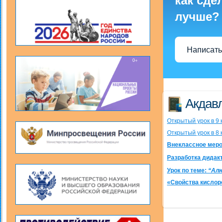
как сде
лучше?
Написать
Акдавл
Открытый урок в 9 
Открытый урок в 8 
Внеклассное меро
Разработка дидак
Урок по теме:
“Алю
«Свойства кислоро