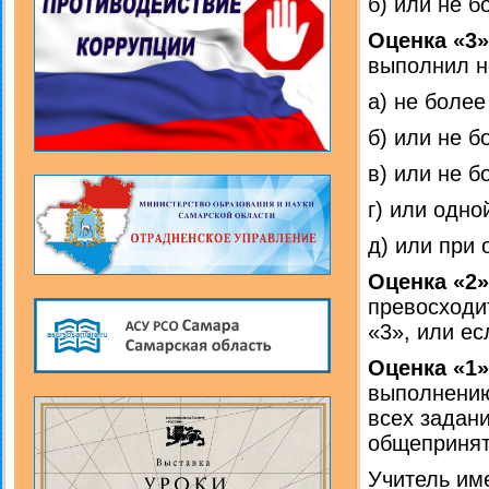
б) или не б
Оценка «3»
выполнил н
а) не более
б) или не б
в) или не б
г) или одно
д) или при 
Оценка «2»
превосходи
«3», или е
Оценка «1»
выполнению
всех задани
общепринят
Учитель име