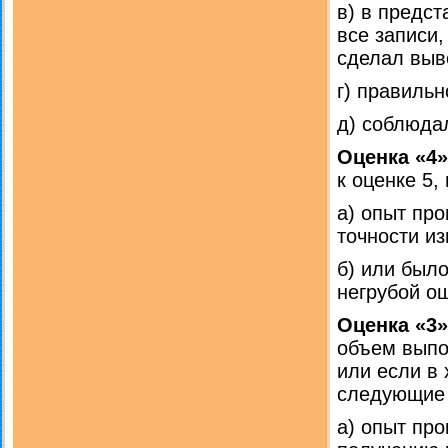
в) в предс
все записи,
сделал выв
г) правиль
д) соблюда
Оценка «4»
к оценке 5, 
а) опыт пр
точности и
б) или был
негрубой ош
Оценка «3»
объем выпо
или если в
следующие
а) опыт пр