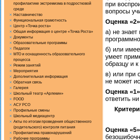
при воспрои
профилактике экстремизма в подростковой
среде
вопросы уч
Наставничество
Функциональная грамотность
Оценка «2»
Центр «Точка роста»
а) не знает
Общая информация о центре «Точка Роста»
Документы
программно
Образовательные программы
б) или име
Педагоги
МТО и оснащенность образовательного
умеет прим
процесса
образцу и 
Режим занятий
Мероприятия
в) или при 
Дополнительная информация
не может и
Обратная связь
Галерея
Оценка «1»
Школьный театр «Арлекин»
ответить ни
FOOD
АСУ РСО
Критери
Профильные смены
Школьный медиацентр
Акты по итогам проведения общественного
(родительского) контроля питания
Оценка «5
Профилактика правонарушений
безошибочн
Рабочие программы