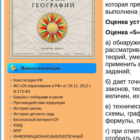
которая пр
выполнена 
Оценка ус
Оценка «5»
а) обнаруж
рассматрив
теорий, ум
применить 
Важная информация
заданий;
Конституция РФ
б) дает то
ФЗ «Об образовании в РФ» от 29.12. 2012 г.
законов, т
N 273-ФЗ
величин, их
Борьба с поборами в школе
Противодействие коррупции
в) техниче
История школы
схемы, гра
История детского сада
формулы, п
Безопасный интернетОУ
ЮИД
г) при отве
ВПР
ИНФОРМАЦИОННО-БИБЛИОТЕЧНЫЙ
отобрать г