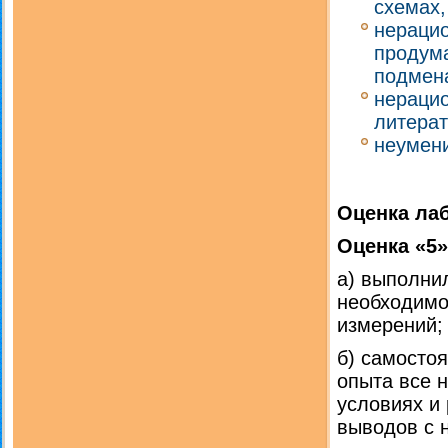
схемах,
нераци
продума
подмена
нерацио
литерат
неумени
Оценка лаб
Оценка «5»
а) выполни
необходимо
измерений;
б) самосто
опыта все 
условиях и
выводов с 