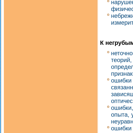
нарушен
физичес
небреж
измери
К негрубым
неточно
теорий,
определ
признак
ошибки 
связанн
зависящ
оптичес
ошибки
опыта, 
неуравн
ошибки 