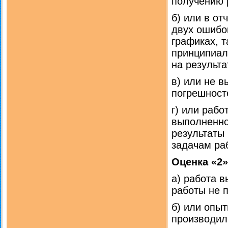
получению 
б) или в о
двух ошибок
графиках, т
принципиал
на результ
в) или не 
погрешност
г) или раб
выполненно
результаты
задачам ра
Оценка «2»
а) работа 
работы не 
б) или опы
производил