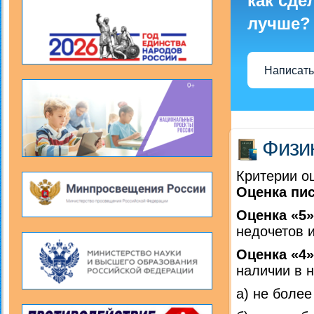
как сде
лучше?
Написать
Физи
Критерии о
Оценка пи
Оценка «5»
недочетов 
Оценка «4»
наличии в н
а) не более