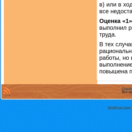
в) или в хо
все недоста
Оценка «1»
выполнил р
труда.
В тех случа
рациональн
работы, но 
выполнение
повышена п
Ссылк
Все пр
WordPress темы