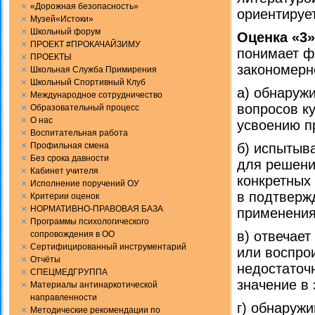
«Дорожная безопасность»
ориентирует
Музей«Истоки»
Школьный форум
Оценка «3»
ПРОЕКТ #ПРОКАЧАЙЗИМУ
понимает ф
ПРОЕКТЫ
закономерно
Школьная Служба Примирения
Школьный Спортивный Клуб
а) обнаруж
Международное сотрудничество
вопросов к
Образовательный процесс
О нас
усвоению п
Воспитательная работа
Профильная смена
б) испытыв
Без срока давности
для решени
Кабинет учителя
конкретных 
Исполнение поручений ОУ
в подтверж
Критерии оценок
НОРМАТИВНО-ПРАВОВАЯ БАЗА
применения
Программы психологического
в) отвечает
сопровождения в ОО
Сертифицированный инструментарий
или воспро
Отчёты
недостаточ
СПЕЦМЕДГРУППА
значение в 
Материалы антинаркотической
направленности
г) обнаруж
Методические рекомендации по