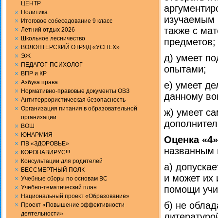
ЦЕНТР
аргументир
Политика
изучаемым 
Итоговое собеседование 9 класс
также с ма
Летний отдых 2026
Школьное лесничество
предметов;
ВОЛОНТЁРСКИЙ ОТРЯД «УСПЕХ»
ЭЖ
д) умеет п
ПЕДАГОГ-ПСИХОЛОГ
опытами;
ВПР и КР
Aзбука права
е) умеет д
Нормативно-правовые документы ОВЗ
данному во
Антитеррористическая безопасность
Организация питания в образовательной
ж) умеет са
организации
дополнител
ВОШ
ЮНАРМИЯ
Оценка «4»
ПВ «ЗДОРОВЬЕ»
названным 
КОРОНАВИРУС!!!
Консультации для родителей
а) допускае
БЕССМЕРТНЫЙ ПОЛК
и может их
Учебные сборы по основам ВС
Учебно-тематический план
помощи учи
Национальный проект «Образование»
б) не обла
Проект «Повышение эффективности
деятельности»
литературой