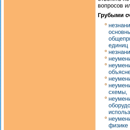
вопросов и
Грубыми с
незнани
основны
общепри
единиц 
незнани
неумени
неумени
объясне
неумен
неумени
схемы,
неумени
оборудо
использ
неумени
физике 