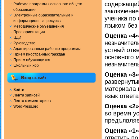
содержащий
Рабочие программы основного общего
образования
заключение
Электронные образовательные и
ученика по
информационные ресурсы
языком без
Методические объединения
Профориентация
Оценка «4
ЦДИ
незначител
Руководство
Адаптированные рабочие программы
устный отв
Прием иностранных граждан
основного 
Прием обучающихся
незначител
Школьный хор
Оценка «3»
Вход на сайт
развернуты
материала 
Войти
язык ответ
Лента записей
Лента комментариев
Оценка «2»
WordPress.org
во время ус
предъявляе
Оценка «1»
ответить п