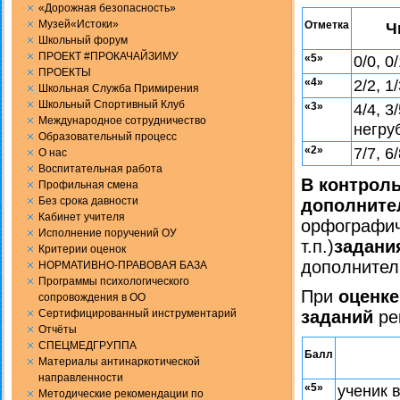
«Дорожная безопасность»
Музей«Истоки»
Отметка
Ч
Школьный форум
ПРОЕКТ #ПРОКАЧАЙЗИМУ
«5»
0/0, 0
ПРОЕКТЫ
«4»
2/2, 1
Школьная Служба Примирения
Школьный Спортивный Клуб
«3»
4/4, 3
Международное сотрудничество
негру
Образовательный процесс
«2»
7/7, 6/
О нас
Воспитательная работа
В контроль
Профильная смена
Без срока давности
дополните
Кабинет учителя
орфографич
Исполнение поручений ОУ
т.п.)
задани
Критерии оценок
дополнител
НОРМАТИВНО-ПРАВОВАЯ БАЗА
Программы психологического
При
оценк
сопровождения в ОО
Сертифицированный инструментарий
заданий
ре
Отчёты
СПЕЦМЕДГРУППА
Балл
Материалы антинаркотической
направленности
«5»
ученик 
Методические рекомендации по