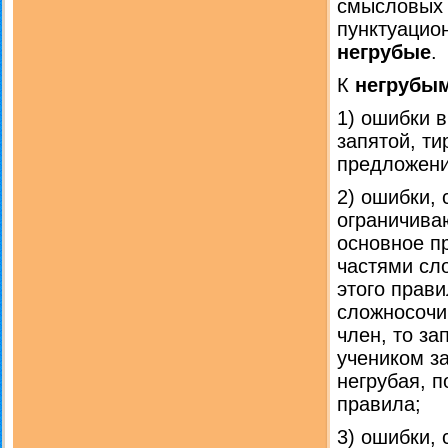
смысловых 
пунктуацио
негрубые
.
К
негрубы
1) ошибки в
запятой, т
предложении
2) ошибки,
ограничива
основное п
частями сл
этого прав
сложносочи
член, то за
учеником з
негрубая, п
правила;
3) ошибки,