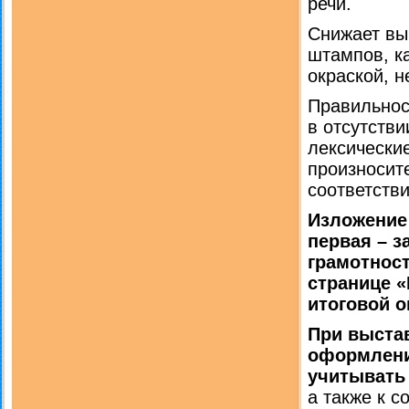
речи.
Снижает вы
штампов, к
окраской, 
Правильнос
в отсутств
лексические
произносит
соответств
Изложение
первая – з
грамотност
странице «
итоговой о
При выстав
оформлени
учитывать
а также к с