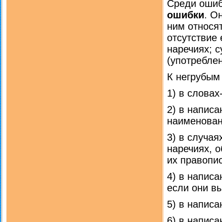
Среди ошиб
ошибки
. О
ним относя
отсутствие
наречиях; 
(употреблен
К негрубым
1) в словах
2) в напис
наименован
3) в случая
наречиях, 
их правопи
4) в напис
если они вы
5) в напис
6) в напис