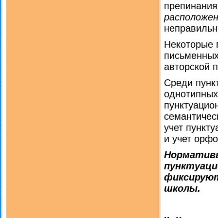
препинания
расположен
неправильн
Некоторые 
письменных
авторской п
Среди пунк
однотипных
пунктуацио
семантичес
учет пункт
и учет орф
Нормативы
пунктуаци
фиксируют
школы.