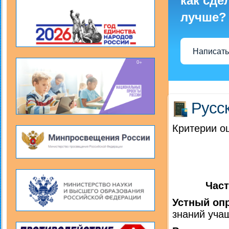
как сде
лучше?
Написать
Русск
Критерии о
Час
Устный оп
знаний учащ