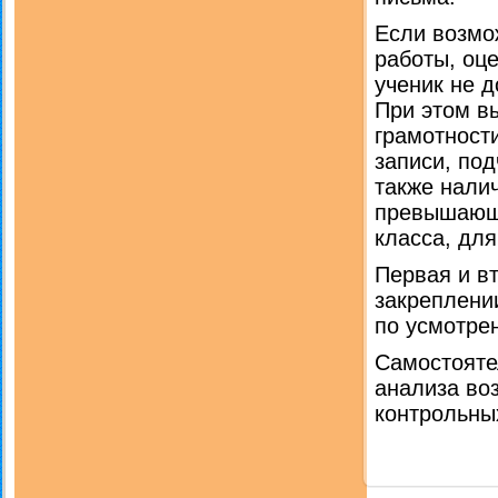
Если возмо
работы, оце
ученик не д
При этом в
грамотност
записи, по
также налич
превышающе
класса, дл
Первая и вт
закреплени
по усмотре
Самостояте
анализа во
контрольны