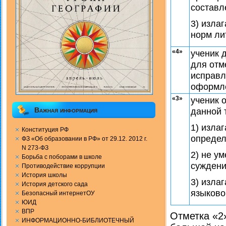
составл
3) изла
норм ли
«4»
ученик 
для отм
исправл
оформле
«3»
ученик 
Важная информация
данной 
1) изла
Конституция РФ
определ
ФЗ «Об образовании в РФ» от 29.12. 2012 г.
N 273-ФЗ
2) не у
Борьба с поборами в школе
суждени
Противодействие коррупции
История школы
3) изла
История детского сада
языково
Безопасный интернетОУ
ЮИД
ВПР
Отметка «2
ИНФОРМАЦИОННО-БИБЛИОТЕЧНЫЙ