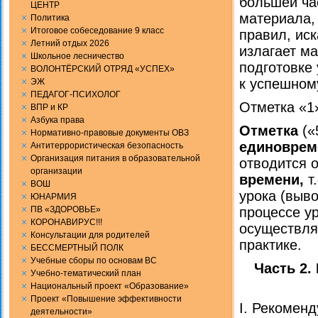
большей ча
ЦЕНТР
материала,
Политика
Итоговое собеседование 9 класс
правил, ис
Летний отдых 2026
излагает ма
Школьное лесничество
подготовке
ВОЛОНТЁРСКИЙ ОТРЯД «УСПЕХ»
к успешном
ЭЖ
ПЕДАГОГ-ПСИХОЛОГ
Отметка «1»
ВПР и КР
Aзбука права
Отметка
(«
Нормативно-правовые документы ОВЗ
единоврем
Антитеррористическая безопасность
Организация питания в образовательной
отводится 
организации
времени,
т
ВОШ
урока (выво
ЮНАРМИЯ
ПВ «ЗДОРОВЬЕ»
процессе ур
КОРОНАВИРУС!!!
осуществля
Консультации для родителей
практике.
БЕССМЕРТНЫЙ ПОЛК
Учебные сборы по основам ВС
Часть 
Учебно-тематический план
Национальный проект «Образование»
Проект «Повышение эффективности
I. Рекомен
деятельности»