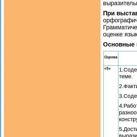
выразительн
При выста
орфографич
Грамматиче
оценке язы
Основные 
Оценка
«5»
1.Соде
теме.
2.Факт
3.Соде
4.Рабо
разноо
констр
5.Дост
вырази