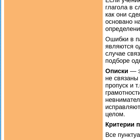
Если учени
глагола в 
как они сд
основано н
определени
Ошибки в 
являются о
случае связ
подборе од
Описки
— э
не связаны
пропуск и т
грамотност
невнимател
исправляют
целом.
Критерии 
Все пункту