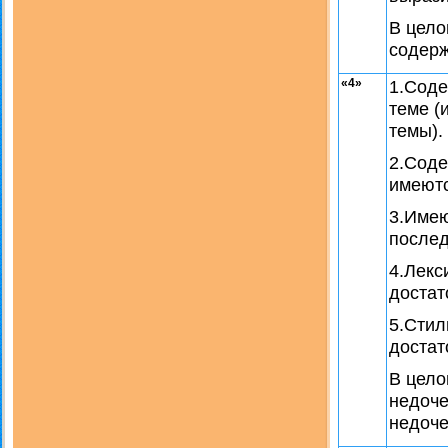
В цело
содерж
«4»
1.Соде
теме (
темы).
2.Соде
имеютс
3.Имею
послед
4.Лекс
достат
5.Стил
достат
В цело
недоче
недоче