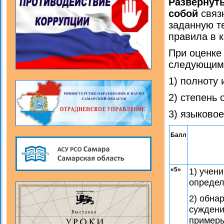
Развернут
собой
связ
заданную т
правила в к
При оценке
следующи
1) полноту 
2) степень 
3) языково
Балл
«5»
1) учен
определ
2) обна
суждени
примеры