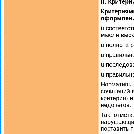
II. Крите
Критериям
оформлен
ü соответс
мысли выск
ü полнота 
ü правильн
ü последов
ü правильн
Нормативы 
сочинений 
критерии) и
недочетов.
Так, отметк
нарушающих
поставить 