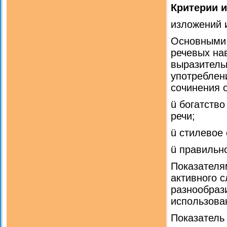
Критерии 
изложений 
Основными 
речевых нав
выразительн
употреблен
сочинения 
ü богатство
речи;
ü стилевое 
ü правильн
Показател
активного с
разнообраз
использова
Показател