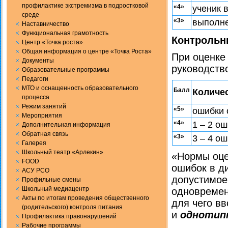
профилактике экстремизма в подростковой
«4»
ученик 
среде
«3»
выполне
Наставничество
Функциональная грамотность
Контрольн
Центр «Точка роста»
Общая информация о центре «Точка Роста»
При оценке
Документы
руководств
Образовательные программы
Педагоги
МТО и оснащенность образовательного
Балл
Количе
процесса
Режим занятий
«5»
ошибки 
Мероприятия
«4»
1 – 2 о
Дополнительная информация
Обратная связь
«3»
3 – 4 о
Галерея
Школьный театр «Арлекин»
«Нормы оце
FOOD
ошибок в ди
АСУ РСО
допустимое 
Профильные смены
Школьный медиацентр
одновремен
Акты по итогам проведения общественного
для чего в
(родительского) контроля питания
и
однотип
Профилактика правонарушений
Рабочие программы