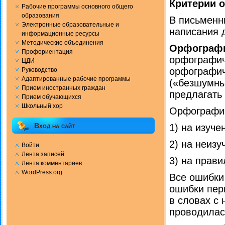
Критерии 
Рабочие программы основного общего
образования
В письменн
Электронные образовательные и
написания 
информационные ресурсы
Методические объединения
Орфографи
Профориентация
орфографич
ЦДИ
орфографич
Руководство
Адаптированные рабочие программы
(«безшумны
Прием иностранных граждан
предлагать и
Прием обучающихся
Школьный хор
Орфографич
Вход на сайт
1) на изуче
2) на неизу
Войти
Лента записей
3) на прави
Лента комментариев
WordPress.org
Все ошибки
ошибки пер
в словах с
проводилас