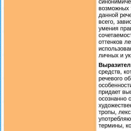
синонимиче
возможных 
данной рече
всего, зави
умения пра
сочетаемос
оттенков ле
использова
личных и у
Выразител
средств, к
речевого о
особенност
придает вы
осознанно о
художестве
тропы, лек
употребляю
термины, к