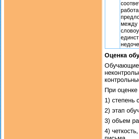
соотве
работа
предло
между 
словоу
единст
недоче
Оценка об
Обучающие 
неконтрольн
контрольны
При оценке
1) степень 
2) этап обу
3) объем р
4) четкость
письма.