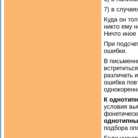
7) в случая
Куда он тол
никто ему н
Ничто иное 
При подсче
ошибки.
В письменн
встретитьс
различать и
ошибка пов
однокоренн
К однотип
условия вы
фонетическ
однотипн
подбора оп