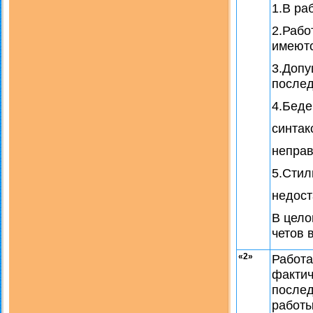
1.В ра
2.Рабо
имеютс
3.Доп
послед
4.Беде
синтак
неправ
5.Стил
недост
В цело
четов 
«2»
Работа
фактич
послед
работы