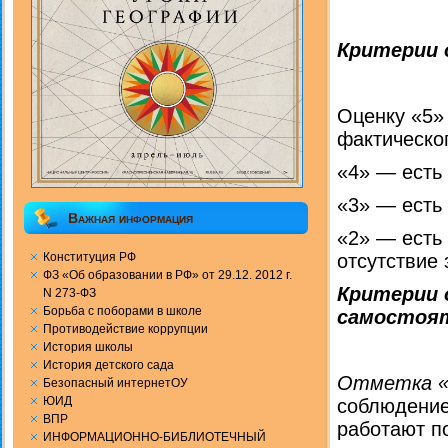
Критерии 
Оценку «5» 
фак­тическо
«4» — есть
«3» — есть
Важная информация
«2» — есть
Конституция РФ
отсутст­вие
ФЗ «Об образовании в РФ» от 29.12. 2012 г.
Критерии 
N 273-ФЗ
Борьба с поборами в школе
самостоя
Противодействие коррупции
История школы
История детского сада
Отметка «
Безопасный интернетОУ
ЮИД
соблюдени­
ВПР
работают п
ИНФОРМАЦИОННО-БИБЛИОТЕЧНЫЙ