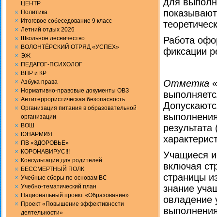
для выполн
ЦЕНТР
показывают
Политика
Итоговое собеседование 9 класс
теоретическ
Летний отдых 2026
Школьное лесничество
Работа офо
ВОЛОНТЁРСКИЙ ОТРЯД «УСПЕХ»
фиксации р
ЭЖ
ПЕДАГОГ-ПСИХОЛОГ
ВПР и КР
Отметка «
Aзбука права
Нормативно-правовые документы ОВЗ
выпол­няет
Антитеррористическая безопасность
Допускаютс
Организация питания в образовательной
выполнения
организации
ВОШ
результата 
ЮНАРМИЯ
характерист
ПВ «ЗДОРОВЬЕ»
КОРОНАВИРУС!!!
Учащиеся и
Консультации для родителей
включая ст
БЕССМЕРТНЫЙ ПОЛК
стра­ницы и
Учебные сборы по основам ВС
Учебно-тематический план
знание уча­
Национальный проект «Образование»
овладение 
Проект «Повышение эффективности
выполнения
деятельности»