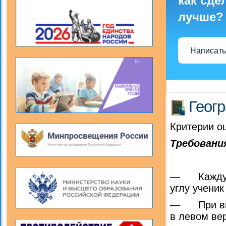
как сде
лучше?
Написать
Геог
Критерии о
Требовани
— Каждую 
углу учени
— При выпо
в левом ве