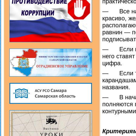
практическ
— Все надп
красиво, же
распола­гаю
равнин — п
подписыват
— Если наз
него ставят
цифра.
— Если тог
ка­рандаша
названия.
— В начале
полняются 
контурными
Критериям