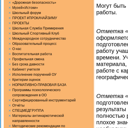
«Дорожная безопасность»
Могут быть
Музей«Истоки»
работы.
Школьный форум
ПРОЕКТ #ПРОКАЧАЙЗИМУ
ПРОЕКТЫ
Школьная Служба Примирения
Отметка «
Школьный Спортивный Клуб
оформляетс
Международное сотрудничество
подготовле
Образовательный процесс
О нас
работу уча
Воспитательная работа
времени. У
Профильная смена
материала,
Без срока давности
Кабинет учителя
ра­боте с к
Исполнение поручений ОУ
географиче
Критерии оценок
НОРМАТИВНО-ПРАВОВАЯ БАЗА
Программы психологического
Отметка «
сопровождения в ОО
Сертифицированный инструментарий
под­готовл
Отчёты
результаты
СПЕЦМЕДГРУППА
полностью 
Материалы антинаркотической
направленности
плохое знан
Методические рекомендации по