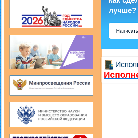
как сде
лучше?
Написать
Испол
Исполн