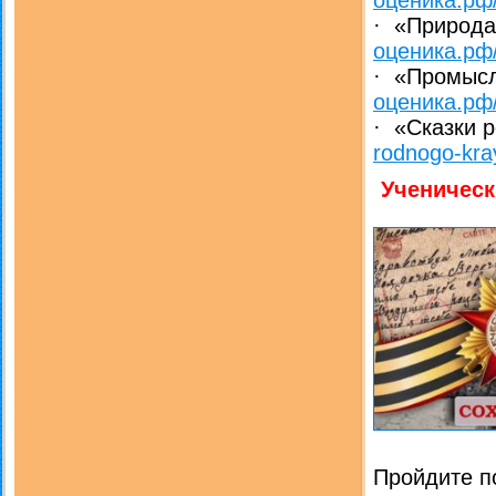
оценика.рф/
· «Природа
оценика.рф/
· «Промысл
оценика.рф/
· «Сказки 
rodnogo-kra
Ученическ
Пройдите п