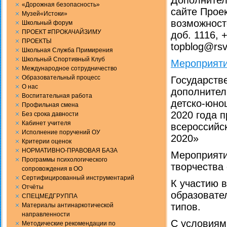
Дополнител
«Дорожная безопасность»
сайте Проек
Музей«Истоки»
возможносте
Школьный форум
ПРОЕКТ #ПРОКАЧАЙЗИМУ
доб. 1116, 
ПРОЕКТЫ
topblog@rsv
Школьная Служба Примирения
Школьный Спортивный Клуб
Мероприяти
Международное сотрудничество
Образовательный процесс
Государств
О нас
дополнител
Воспитательная работа
детско-юнош
Профильная смена
2020 года 
Без срока давности
Кабинет учителя
всероссийс
Исполнение поручений ОУ
2020»
Критерии оценок
НОРМАТИВНО-ПРАВОВАЯ БАЗА
Мероприяти
Программы психологического
творчества
сопровождения в ОО
Сертифицированный инструментарий
К участию 
Отчёты
образовате
СПЕЦМЕДГРУППА
типов.
Материалы антинаркотической
направленности
С условиям
Методические рекомендации по