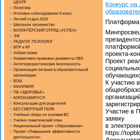
ЦЕНТР
Конкурс на
Политика
образовате
Итоговое собеседование 9 класс
Летний отдых 2026
Платформа 
Школьное лесничество
ВОЛОНТЁРСКИЙ ОТРЯД «УСПЕХ»
Минпросвещ
ЭЖ
президентс
ПЕДАГОГ-ПСИХОЛОГ
платформой
ВПР и КР
проекта-кон
Aзбука права
Нормативно-правовые документы ОВЗ
Проект реа
Антитеррористическая безопасность
социальных
Организация питания в образовательной
обучающихс
организации
ВОШ
К участию 
ЮНАРМИЯ
общеобразо
ПВ «ЗДОРОВЬЕ»
организаций
КОРОНАВИРУС!!!
зарегистри
Консультации для родителей
БЕССМЕРТНЫЙ ПОЛК
Участие в 
Учебные сборы по основам ВС
заявку
Учебно-тематический план
в электрон
Национальный проект «Образование»
Проект «Повышение эффективности
https://top
деятельности»