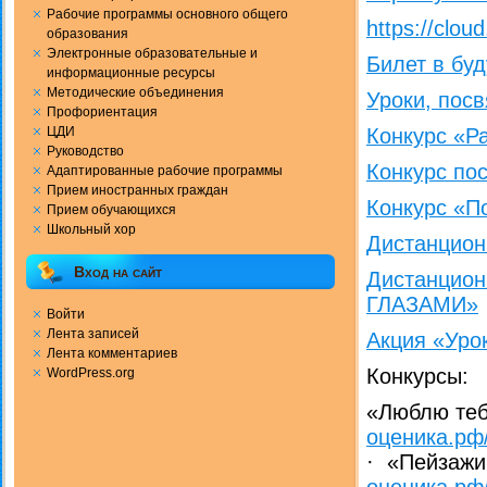
Рабочие программы основного общего
https://clou
образования
Электронные образовательные и
Билет в бу
информационные ресурсы
Методические объединения
Уроки, пос
Профориентация
ЦДИ
Конкурс «Р
Руководство
Конкурс по
Адаптированные рабочие программы
Прием иностранных граждан
Конкурс «П
Прием обучающихся
Школьный хор
Дистанцио
Вход на сайт
Дистанцио
ГЛАЗАМИ»
Войти
Лента записей
Акция «Уро
Лента комментариев
Конкурсы:
WordPress.org
«Люблю теб
оценика.рф/
· «Пейзаж