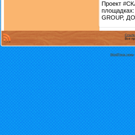
Проект #СК
площадках:
GROUP, ДО
Ссылк
Все пр
WordPress темы