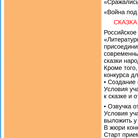
«Сражалис
«Война по
СКАЗКА 
Российское
«Литератур
присоединит
современны
сказки наро
Кроме того
конкурса д
• Создание 
Условия уч
к сказке и 
• Озвучка о
Условия уча
выложить у 
В жюри кон
Старт прие