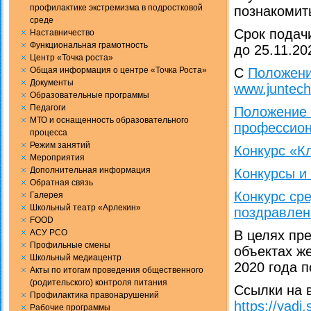
профилактике экстремизма в подростковой
познакомит
среде
Срок подач
Наставничество
Функциональная грамотность
до 25.11.20
Центр «Точка роста»
Общая информация о центре «Точка Роста»
С
Положен
Документы
www.juntech
Образовательные программы
Педагоги
Положение 
МТО и оснащенность образовательного
профессион
процесса
Режим занятий
Конкурс «К
Мероприятия
Дополнительная информация
Конкурсы и
Обратная связь
Конкурс ср
Галерея
Школьный театр «Арлекин»
поздравлен
FOOD
АСУ РСО
В целях пр
Профильные смены
объектах ж
Школьный медиацентр
2020 года 
Акты по итогам проведения общественного
(родительского) контроля питания
Ссылки на 
Профилактика правонарушений
https://yad
Рабочие программы