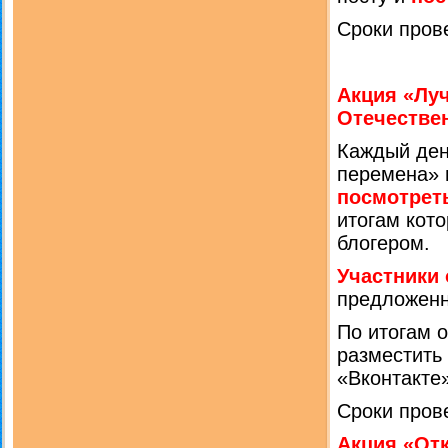
Сроки пров
Акция «Лу
Отечестве
Каждый ден
перемена» 
посмотрет
итогам кото
блогером.
Участники
предложенн
По итогам о
разместить 
«Вконтакте
Сроки пров
Акция «От