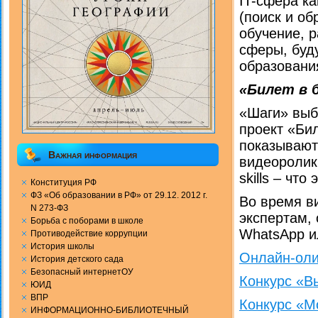
IT-сфера к
(поиск и о
обучение, р
сферы, буд
образовани
«Билет в 
«Шаги» выб
проект «Би
показывают
Важная информация
видеоролики
skills – чт
Конституция РФ
ФЗ «Об образовании в РФ» от 29.12. 2012 г.
Во время в
N 273-ФЗ
экспертам,
Борьба с поборами в школе
WhatsApp ил
Противодействие коррупции
История школы
Онлайн-оли
История детского сада
Безопасный интернетОУ
Конкурс «В
ЮИД
ВПР
Конкурс «М
ИНФОРМАЦИОННО-БИБЛИОТЕЧНЫЙ