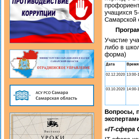
профориент
учащихся 5
Самарской 
Програ
Участие уч
либо в шко
форма)
Дата
Время
02.12.2020
13:00-
03.10.2020
14:00-
Вопросы, 
экспертам
«IT-сфера