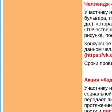
Челлендж 
Участнику 
бульвара, п
др.), кото
Отечествен
рисунка, по
Конкурсное
данном чел
(https://vk
Сроки пров
Акция «Ка
Участнику 
социальной
передает л
протяжении
посту и
пос