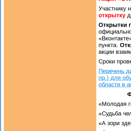
Участнику 
открытку
д
Открытки 
официально
«Вконтакте»
пункта.
Отк
акции вза
Сроки пров
Перечень д
пр.) для о
области в а
Ф
«Молодая 
«Судьба че
«А зори зд