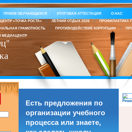
ПРИЕМ ОБУЧАЮЩИХСЯ
ИТОГОВАЯ АТТЕСТАЦИЯ
О НАС
ЦЕНТР «ТОЧКА РОСТА»
ЛЕТНИЙ ОТДЫХ 2026
ПРОФИЛАКТИКА 
НАЛЬНАЯ ГРАМОТНОСТЬ
ПРОТИВОДЕЙСТВИЕ КОРРУПЦИИ
ПР
 МЕДИАЦЕНТР
ц"
ка
Реша
Есть предложения по
организации учебного
процесса или знаете,