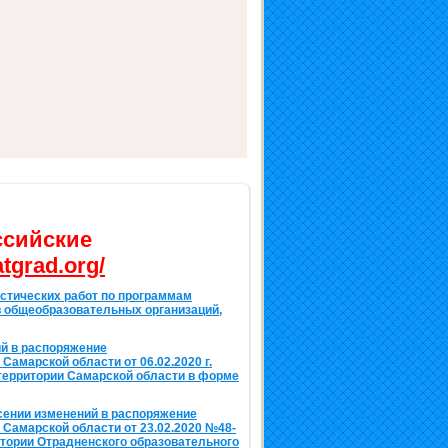
ссийские
atgrad.org/
стических работ по программам
в общеобразовательных организаций,
й в распоряжение
Самарской области от 06.02.2020 г.
территории Самарской области в форме
сении изменений в распоряжение
 Самарской области от 23.02.2020 №48-
итории Отрадненского образовательного