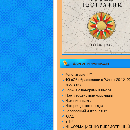
Важная информация
Конституция РФ
ФЗ «Об образовании в РФ» от 29.12. 20
N 273-ФЗ
Борьба с поборами в школе
Противодействие коррупции
История школы
История детского сада
Безопасный интернетОУ
ЮИД
ВПР
ИНФОРМАЦИОННО-БИБЛИОТЕЧНЫЙ