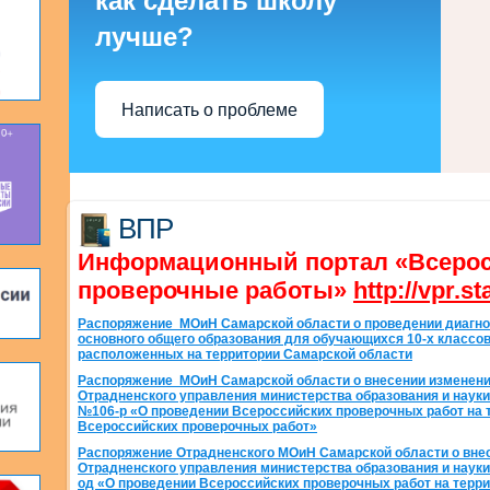
как сделать школу
лучше?
Написать о проблеме
ВПР
Информационный портал «Всеро
проверочные работы»
http://vpr.st
Распоряжение МОиН Самарской области о проведении диагно
основного общего образования для обучающихся 10-х классо
расположенных на территории Самарской области
Распоряжение МОиН Самарской области о внесении изменени
Отрадненского управления министерства образования и науки 
№106-р «О проведении Всероссийских проверочных работ на 
Всероссийских проверочных работ»
Распоряжение Отрадненского МОиН Самарской области о вне
Отрадненского управления министерства образования и науки
од «О проведении Всероссийских проверочных работ на терр