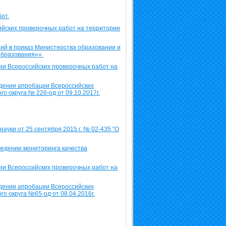
от.
йских проверочных работ на территории
ний в приказ Министерства образовании и
 образования»»
и Всероссийских проверочных работ на
дении апробации Всероссийских
о округа № 226-од от 09.10.2017г.
ауки от 25 сентября 2015 г. № 02-435 “О
ведении мониторинга качества
и Всероссийских проверочных работ на
дении апробации Всероссийских
о округа №65-од от 08.04.2016г.