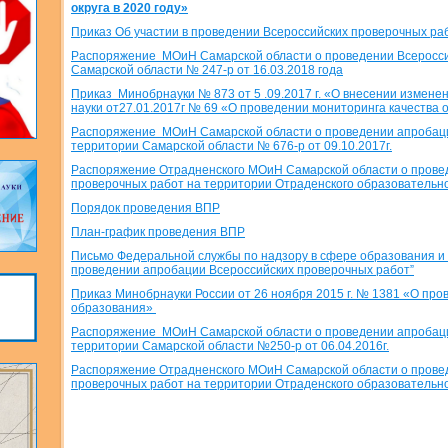
округа в 2020 году»
Приказ Об участии в проведении Всероссийских проверочных раб
Распоряжение МОиН Самарской области о проведении Всеросси
Самарской области № 247-р от 16.03.2018 года
Приказ Минобрнауки № 873 от 5 .09.2017 г. «О внесении измене
науки от27.01.2017г № 69 «О проведении мониторинга качества
Распоряжение МОиН Самарской области о проведении апробаци
территории Самарской области № 676-р от 09.10.2017г.
Распоряжение Отрадненского МОиН Самарской области о прове
проверочных работ на территории Отраденского образовательног
Порядок проведения ВПР
План-график проведения ВПР
Письмо Федеральной службы по надзору в сфере образования и н
проведении апробации Всероссийских проверочных работ”
Приказ Минобрнауки России от 26 ноября 2015 г. № 1381 «О про
образования»
Распоряжение МОиН Самарской области о проведении апробаци
территории Самарской области №250-р от 06.04.2016г.
Распоряжение Отрадненского МОиН Самарской области о прове
проверочных работ на территории Отраденского образовательног