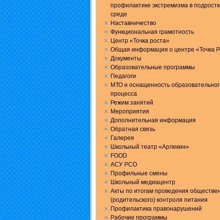
профилактике экстремизма в подрост
среде
Наставничество
Функциональная грамотность
Центр «Точка роста»
Общая информация о центре «Точка Р
Документы
Образовательные программы
Педагоги
МТО и оснащенность образовательног
процесса
Режим занятий
Мероприятия
Дополнительная информация
Обратная связь
Галерея
Школьный театр «Арлекин»
FOOD
АСУ РСО
Профильные смены
Школьный медиацентр
Акты по итогам проведения обществе
(родительского) контроля питания
Профилактика правонарушений
Рабочие программы