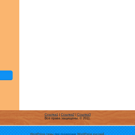
Ссылка1
|
Ссылка2
|
Ссылка3
Все права защищены. © 2011.
WordPress темы
при поддержке
WordPress русский
.