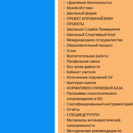
«Дорожная безопасность»
Музей«Истоки»
Школьный форум
ПРОЕКТ #ПРОКАЧАЙЗИМУ
ПРОЕКТЫ
Школьная Служба Примирения
Школьный Спортивный Клуб
Международное сотрудничество
Образовательный процесс
О нас
Воспитательная работа
Профильная смена
Без срока давности
Кабинет учителя
Исполнение поручений ОУ
Критерии оценок
НОРМАТИВНО-ПРАВОВАЯ БАЗА
Программы психологического
сопровождения в ОО
Сертифицированный инструментарий
Отчёты
СПЕЦМЕДГРУППА
Материалы антинаркотической
направленности
Методические рекомендации по