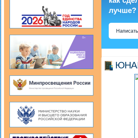
как сде
лучше?
Написать
ЮНА