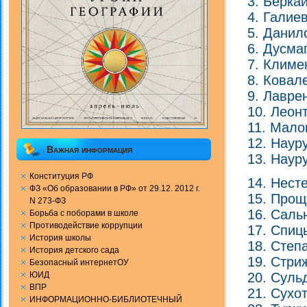
Берка
Галиев
Данил
Дусма
Климе
Ковал
Лавре
Леон
Мало
Наур
Важная информация
Наур
Конституция РФ
Несте
ФЗ «Об образовании в РФ» от 29.12. 2012 г.
Прощ
N 273-ФЗ
Саль
Борьба с поборами в школе
Противодействие коррупции
Спиц
История школы
Степ
История детского сада
Стри
Безопасный интернетОУ
ЮИД
Суль
ВПР
Сухо
ИНФОРМАЦИОННО-БИБЛИОТЕЧНЫЙ