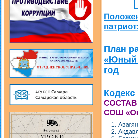
П
оложе
патриот
План р
«Юный 
год
Кодекс
СОСТАВ
СОШ «Оц
Авагя
Акдав