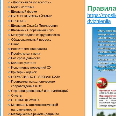
«Дорожная безопасность»
Правила
Музей«Истоки»
Школьный форум
https://tops
ПРОЕКТ #ПРОКАЧАЙЗИМУ
dvizhieniia
ПРОЕКТЫ
Школьная Служба Примирения
Школьный Спортивный Клуб
Международное сотрудничество
Образовательный процесс
О нас
Воспитательная работа
Профильная смена
Без срока давности
Кабинет учителя
Исполнение поручений ОУ
Критерии оценок
НОРМАТИВНО-ПРАВОВАЯ БАЗА
Программы психологического
сопровождения в ОО
Сертифицированный инструментарий
Отчёты
СПЕЦМЕДГРУППА
Материалы антинаркотической
направленности
Методические рекомендации по