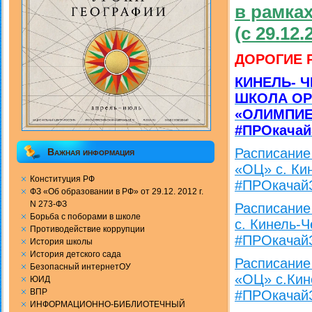
в рамка
(с 29.12.
ДОРОГИЕ 
КИНЕЛЬ- 
ШКОЛА ОР
«ОЛИМПИЕ
#ПРОкачай
Расписани
Важная информация
«ОЦ» с. Ки
Конституция РФ
#ПРОкачай
ФЗ «Об образовании в РФ» от 29.12. 2012 г.
N 273-ФЗ
Расписани
Борьба с поборами в школе
с. Кинель-
Противодействие коррупции
#ПРОкачай
История школы
История детского сада
Расписани
Безопасный интернетОУ
«ОЦ» с.Кин
ЮИД
ВПР
#ПРОкачай
ИНФОРМАЦИОННО-БИБЛИОТЕЧНЫЙ