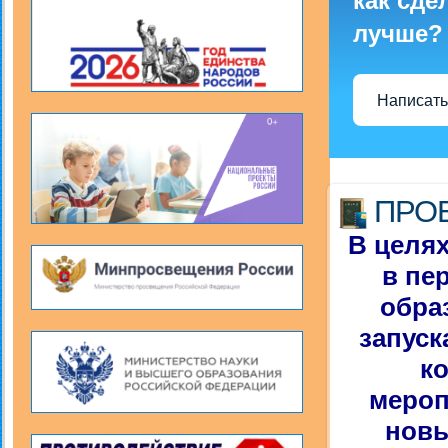
как сде
лучше?
Написать
ПРО
В целя
в пе
обра
запуск
к
мероп
новы