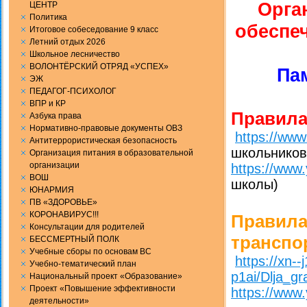
Орга
ЦЕНТР
Политика
обеспе
Итоговое собеседование 9 класс
Летний отдых 2026
Школьное лесничество
ВОЛОНТЁРСКИЙ ОТРЯД «УСПЕХ»
Па
ЭЖ
ПЕДАГОГ-ПСИХОЛОГ
ВПР и КР
Правила
Aзбука права
Нормативно-правовые документы ОВЗ
https://ww
Антитеррористическая безопасность
школьников
Организация питания в образовательной
организации
https://ww
ВОШ
школы)
ЮНАРМИЯ
ПВ «ЗДОРОВЬЕ»
КОРОНАВИРУС!!!
Правила
Консультации для родителей
транспо
БЕССМЕРТНЫЙ ПОЛК
Учебные сборы по основам ВС
https://xn-
Учебно-тематический план
p1ai/Dlja_gr
Национальный проект «Образование»
Проект «Повышение эффективности
https://ww
деятельности»