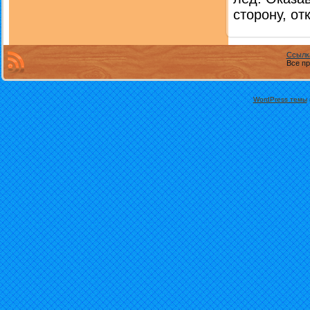
сторону, от
Ссылк
Все пр
WordPress темы