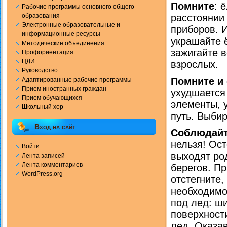
Помните
: 
Рабочие программы основного общего
образования
расстоянии 
Электронные образовательные и
приборов. 
информационные ресурсы
украшайте ё
Методические объединения
зажигайте в
Профориентация
ЦДИ
взрослых.
Руководство
Помните и
Адаптированные рабочие программы
Прием иностранных граждан
ухудшается
Прием обучающихся
элементы, 
Школьный хор
путь. Выбир
Вход на сайт
Соблюдайт
нельзя! Ост
Войти
выходят ро
Лента записей
Лента комментариев
берегов. П
WordPress.org
отстегните,
необходимо
под лед: ши
поверхност
лед. Оказа