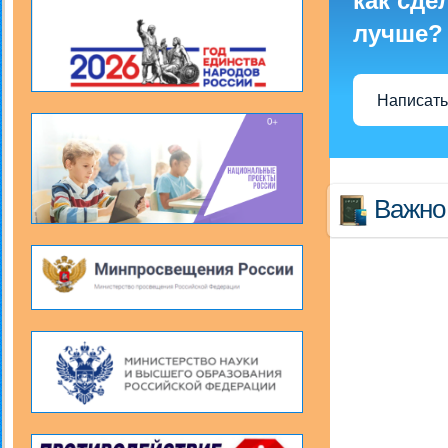
как сде
лучше?
Написать
Важно