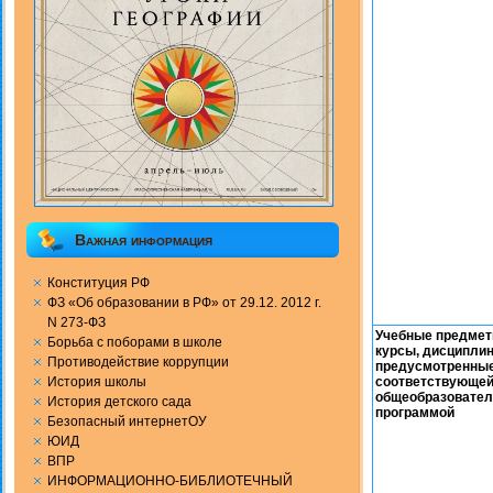
Важная информация
Конституция РФ
ФЗ «Об образовании в РФ» от 29.12. 2012 г.
N 273-ФЗ
Учебные предмет
Борьба с поборами в школе
курсы, дисципли
Противодействие коррупции
предусмотренны
История школы
соответствующе
общеобразовател
История детского сада
программой
Безопасный интернетОУ
ЮИД
ВПР
ИНФОРМАЦИОННО-БИБЛИОТЕЧНЫЙ